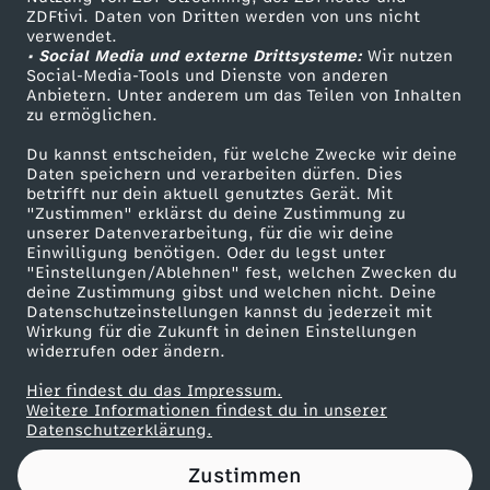
ZDFtivi. Daten von Dritten werden von uns nicht
t
Das ZDF
verwendet.
• Social Media und externe Drittsysteme:
Wir nutzen
ZDF Unternehmen
l
Social-Media-Tools und Dienste von anderen
Anbietern. Unter anderem um das Teilen von Inhalten
Karriere
zu ermöglichen.
i
Presseportal
Du kannst entscheiden, für welche Zwecke wir deine
ZDF goes Schule
Daten speichern und verarbeiten dürfen. Dies
n
betrifft nur dein aktuell genutztes Gerät. Mit
Werbefernsehen
"Zustimmen" erklärst du deine Zustimmung zu
i
unserer Datenverarbeitung, für die wir deine
Mainzelmännchen
Einwilligung benötigen. Oder du legst unter
"Einstellungen/Ablehnen" fest, welchen Zwecken du
e
deine Zustimmung gibst und welchen nicht. Deine
Datenschutzeinstellungen kannst du jederzeit mit
Wirkung für die Zukunft in deinen Einstellungen
z
widerrufen oder ändern.
u
Hier findest du das Impressum.
Partner
Weitere Informationen findest du in unserer
Datenschutzerklärung.
r
Zustimmen