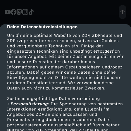
N
I
Deine Datenschutzeinstellungen
cmp-dialog-description
Um dir eine optimale Website von ZDF, ZDFheute und
S
ZDFtivi präsentieren zu können, setzen wir Cookies
und vergleichbare Techniken ein. Einige der
eingesetzten Techniken sind unbedingt erforderlich
-
für unser Angebot. Mit deiner Zustimmung dürfen wir
Mehr ZDF
Service
und unsere Dienstleister darüber hinaus
2
Informationen auf deinem Gerät speichern und/oder
ZDF-Apps
ZDFmitreden
abrufen. Dabei geben wir deine Daten ohne deine
Einwilligung nicht an Dritte weiter, die nicht unsere
R
Smart TV
Kontakt zum ZDF
direkten Dienstleister sind. Wir verwenden deine
Daten auch nicht zu kommerziellen Zwecken.
ZDFtext
Tickets
i
Zustimmungspflichtige Datenverarbeitung
Livestreams
Zuschauerservice
• Personalisierung:
Die Speicherung von bestimmten
c
Sendungen A-Z
Hilfe
Interaktionen ermöglicht uns, dein Erlebnis im
Angebot des ZDF an dich anzupassen und
TV-Programm
Personalisierungsfunktionen anzubieten. Dabei
h
personalisieren wir ausschließlich auf Basis deiner
Nutzung von ZDF Streaming, der ZDFheute und