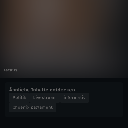
p
a
r
l
a
m
Details
e
Ähnliche Inhalte entdecken
n
Politik
Livestream
informativ
phoenix parlament
t
-