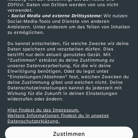
ZDFtivi. Daten von Dritten werden von uns nicht
i
Das ZDF
verwendet.
• Social Media und externe Drittsysteme:
Wir nutzen
ZDF Unternehmen
n
Social-Media-Tools und Dienste von anderen
Anbietern. Unter anderem um das Teilen von Inhalten
Karriere
zu ermöglichen.
G
Presseportal
Du kannst entscheiden, für welche Zwecke wir deine
ZDF goes Schule
Daten speichern und verarbeiten dürfen. Dies
e
betrifft nur dein aktuell genutztes Gerät. Mit
Werbefernsehen
"Zustimmen" erklärst du deine Zustimmung zu
o
unserer Datenverarbeitung, für die wir deine
Mainzelmännchen
Einwilligung benötigen. Oder du legst unter
"Einstellungen/Ablehnen" fest, welchen Zwecken du
r
deine Zustimmung gibst und welchen nicht. Deine
Datenschutzeinstellungen kannst du jederzeit mit
Wirkung für die Zukunft in deinen Einstellungen
g
widerrufen oder ändern.
i
Hier findest du das Impressum.
Partner
Weitere Informationen findest du in unserer
Datenschutzerklärung.
e
Zustimmen