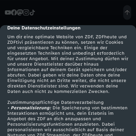
P
r
Deine Datenschutzeinstellungen
cmp-dialog-description
Um dir eine optimale Website von ZDF, ZDFheute und
ä
ZDFtivi präsentieren zu können, setzen wir Cookies
und vergleichbare Techniken ein. Einige der
eingesetzten Techniken sind unbedingt erforderlich
s
für unser Angebot. Mit deiner Zustimmung dürfen wir
Mehr ZDF
Service
und unsere Dienstleister darüber hinaus
i
Informationen auf deinem Gerät speichern und/oder
ZDF-Apps
ZDFmitreden
abrufen. Dabei geben wir deine Daten ohne deine
Einwilligung nicht an Dritte weiter, die nicht unsere
d
Smart TV
Kontakt zum ZDF
direkten Dienstleister sind. Wir verwenden deine
Daten auch nicht zu kommerziellen Zwecken.
ZDFtext
Tickets
e
Zustimmungspflichtige Datenverarbeitung
Livestreams
Zuschauerservice
• Personalisierung:
Die Speicherung von bestimmten
n
Sendungen A-Z
Hilfe
Interaktionen ermöglicht uns, dein Erlebnis im
Angebot des ZDF an dich anzupassen und
TV-Programm
Personalisierungsfunktionen anzubieten. Dabei
t
personalisieren wir ausschließlich auf Basis deiner
Nutzung von ZDF Streaming, der ZDFheute und