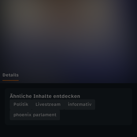
p
a
r
l
a
m
Details
e
Ähnliche Inhalte entdecken
n
Politik
Livestream
informativ
phoenix parlament
t
-