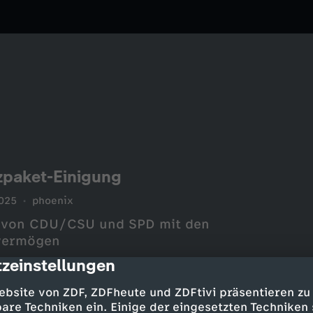
nzpaket-Einigung
025
phoenix
ng von CDU/CSU und SPD mit den
rvermögen
zeinstellungen
cription
ebsite von ZDF, ZDFheute und ZDFtivi präsentieren zu
are Techniken ein. Einige der eingesetzten Techniken