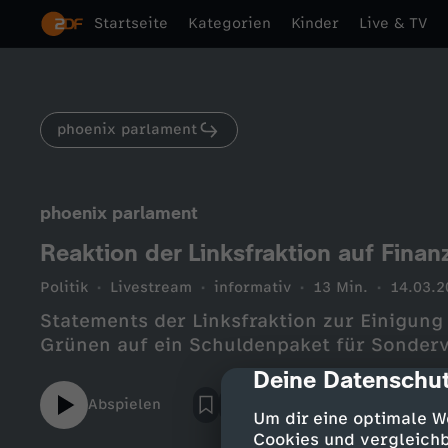
Startseite
Kategorien
Kinder
Live & TV
phoenix parlament
phoenix parlament
Reaktion der Linksfraktion auf Fina
Politik
Livestream
informativ
13 Min.
14.03.2
Statements der Linksfraktion zur Einigu
Grünen auf ein Schuldenpaket für Sonde
Deine Datenschut
cmp-dialog-des
Abspielen
Um dir eine optimale W
Cookies und vergleichb