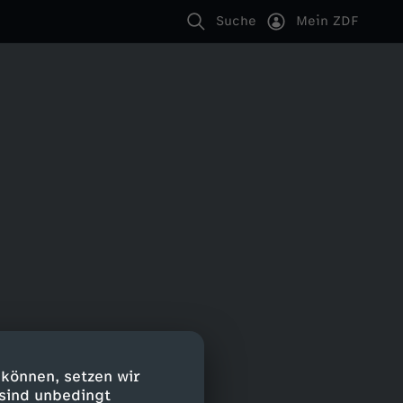
Suche
Mein ZDF
 können, setzen wir
 sind unbedingt