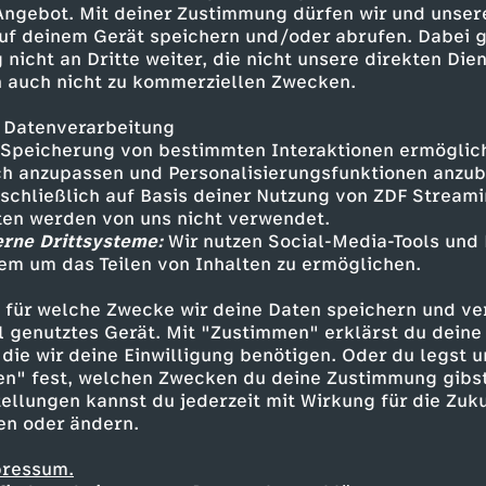
 Angebot. Mit deiner Zustimmung dürfen wir und unser
uf deinem Gerät speichern und/oder abrufen. Dabei 
 nicht an Dritte weiter, die nicht unsere direkten Dien
 auch nicht zu kommerziellen Zwecken.
 Datenverarbeitung
Speicherung von bestimmten Interaktionen ermöglicht
h anzupassen und Personalisierungsfunktionen anzub
sschließlich auf Basis deiner Nutzung von ZDF Stream
tten werden von uns nicht verwendet.
erne Drittsysteme:
Wir nutzen Social-Media-Tools und
em um das Teilen von Inhalten zu ermöglichen.
Inhalte entdecken
 für welche Zwecke wir deine Daten speichern und ver
estream
informativ
phoenix parlament
ell genutztes Gerät. Mit "Zustimmen" erklärst du dein
die wir deine Einwilligung benötigen. Oder du legst u
en" fest, welchen Zwecken du deine Zustimmung gibst
ellungen kannst du jederzeit mit Wirkung für die Zuku
en oder ändern.
pressum.