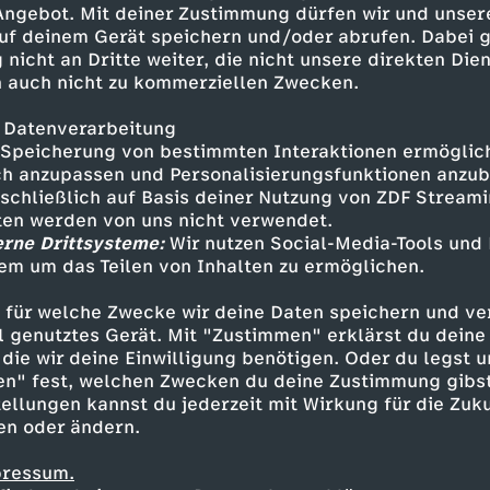
 Angebot. Mit deiner Zustimmung dürfen wir und unser
uf deinem Gerät speichern und/oder abrufen. Dabei 
 nicht an Dritte weiter, die nicht unsere direkten Dien
 auch nicht zu kommerziellen Zwecken.
 Datenverarbeitung
Speicherung von bestimmten Interaktionen ermöglicht
h anzupassen und Personalisierungsfunktionen anzub
sschließlich auf Basis deiner Nutzung von ZDF Stream
tten werden von uns nicht verwendet.
erne Drittsysteme:
Wir nutzen Social-Media-Tools und
em um das Teilen von Inhalten zu ermöglichen.
Inhalte entdecken
 für welche Zwecke wir deine Daten speichern und ver
estream
informativ
phoenix parlament
ell genutztes Gerät. Mit "Zustimmen" erklärst du dein
die wir deine Einwilligung benötigen. Oder du legst u
en" fest, welchen Zwecken du deine Zustimmung gibst
ellungen kannst du jederzeit mit Wirkung für die Zuku
en oder ändern.
pressum.