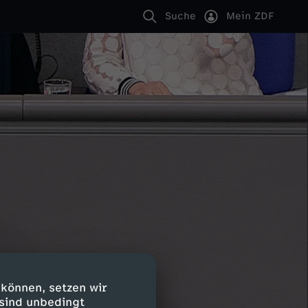
Suche
Mein ZDF
 können, setzen wir
 sind unbedingt