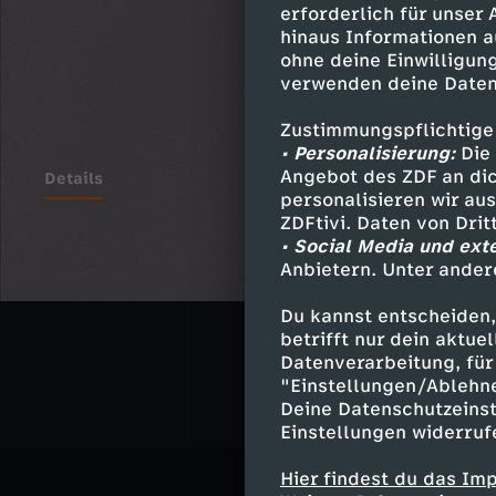
erforderlich für unser
hinaus Informationen a
ohne deine Einwilligung
verwenden deine Daten
Zustimmungspflichtige
• Personalisierung:
Die 
Angebot des ZDF an dic
Details
personalisieren wir au
ZDFtivi. Daten von Dri
• Social Media und ext
Anbietern. Unter ander
Ähnliche 
Du kannst entscheiden,
Politik
Liv
betrifft nur dein aktu
Datenverarbeitung, für 
"Einstellungen/Ablehn
Deine Datenschutzeinst
Einstellungen widerruf
Hier findest du das Im