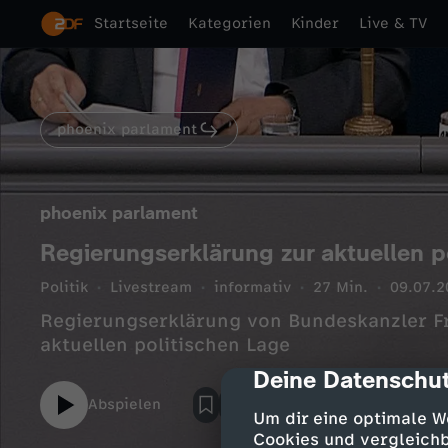
Startseite
Kategorien
Kinder
Live & TV
phoenix parlament
phoenix parlament
Regierungserklärung zur aktuellen p
Politik
Livestream
informativ
27 Min.
09.07.2
Regierungserklärung von Bundeskanzler F
aktuellen politischen Lage
Deine Datenschut
cmp-dialog-des
Abspielen
Um dir eine optimale W
Cookies und vergleichb