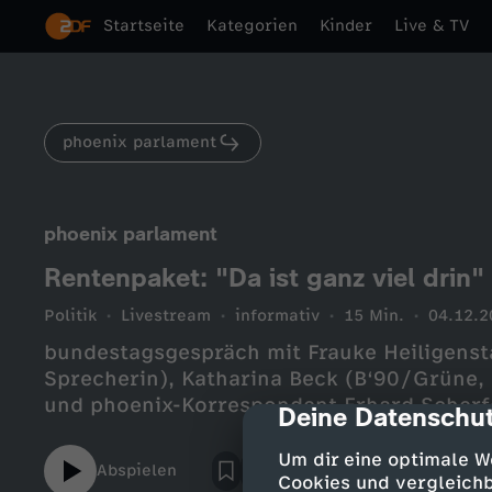
Startseite
Kategorien
Kinder
Live & TV
phoenix parlament
phoenix parlament
Rentenpaket: "Da ist ganz viel drin"
Politik
Livestream
informativ
15 Min.
04.12.2
bundestagsgespräch mit Frauke Heiligensta
Sprecherin), Katharina Beck (B‘90/Grüne, 
und phoenix-Korrespondent Erhard Scherf
Deine Datenschut
cmp-dialog-des
Um dir eine optimale W
Abspielen
Cookies und vergleichb