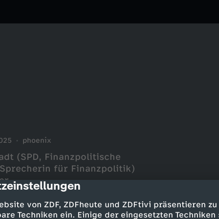
025
phoenix
dt (SPD, Finanzpolitische
Sprecherin für Finanzpolitik)
er
zeinstellungen
cription
ebsite von ZDF, ZDFheute und ZDFtivi präsentieren zu
are Techniken ein. Einige der eingesetzten Techniken