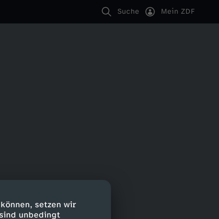
Suche
Mein ZDF
 können, setzen wir
 sind unbedingt