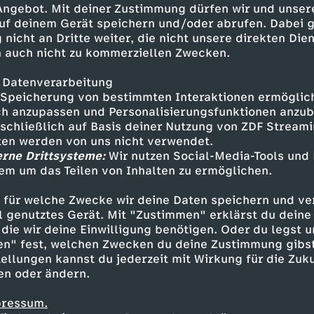
 Angebot. Mit deiner Zustimmung dürfen wir und unser
uf deinem Gerät speichern und/oder abrufen. Dabei 
 nicht an Dritte weiter, die nicht unsere direkten Dien
 auch nicht zu kommerziellen Zwecken.
 Datenverarbeitung
Speicherung von bestimmten Interaktionen ermöglicht
h anzupassen und Personalisierungsfunktionen anzub
sschließlich auf Basis deiner Nutzung von ZDF Stream
tten werden von uns nicht verwendet.
erne Drittsysteme:
Wir nutzen Social-Media-Tools und
em um das Teilen von Inhalten zu ermöglichen.
Inhalte entdecken
 für welche Zwecke wir deine Daten speichern und ver
estream
informativ
phoenix parlament
ell genutztes Gerät. Mit "Zustimmen" erklärst du dein
die wir deine Einwilligung benötigen. Oder du legst u
en" fest, welchen Zwecken du deine Zustimmung gibst
ellungen kannst du jederzeit mit Wirkung für die Zuku
en oder ändern.
pressum.