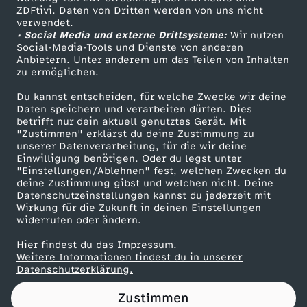
ZDFtivi. Daten von Dritten werden von uns nicht
e
Das ZDF
verwendet.
• Social Media und externe Drittsysteme:
Wir nutzen
ZDF Unternehmen
t
Social-Media-Tools und Dienste von anderen
Anbietern. Unter anderem um das Teilen von Inhalten
Karriere
zu ermöglichen.
:
Presseportal
Du kannst entscheiden, für welche Zwecke wir deine
ZDF goes Schule
Daten speichern und verarbeiten dürfen. Dies
"
betrifft nur dein aktuell genutztes Gerät. Mit
Werbefernsehen
"Zustimmen" erklärst du deine Zustimmung zu
E
unserer Datenverarbeitung, für die wir deine
Mainzelmännchen
Einwilligung benötigen. Oder du legst unter
"Einstellungen/Ablehnen" fest, welchen Zwecken du
i
deine Zustimmung gibst und welchen nicht. Deine
Datenschutzeinstellungen kannst du jederzeit mit
Wirkung für die Zukunft in deinen Einstellungen
n
widerrufen oder ändern.
g
Hier findest du das Impressum.
Partner
Weitere Informationen findest du in unserer
Datenschutzerklärung.
u
Zustimmen