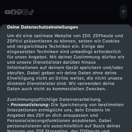
R
e
Deine Datenschutzeinstellungen
cmp-dialog-description
Um dir eine optimale Website von ZDF, ZDFheute und
n
ZDFtivi präsentieren zu können, setzen wir Cookies
und vergleichbare Techniken ein. Einige der
eingesetzten Techniken sind unbedingt erforderlich
t
für unser Angebot. Mit deiner Zustimmung dürfen wir
Mehr ZDF
Service
und unsere Dienstleister darüber hinaus
e
Informationen auf deinem Gerät speichern und/oder
ZDF-Apps
ZDFmitreden
abrufen. Dabei geben wir deine Daten ohne deine
Einwilligung nicht an Dritte weiter, die nicht unsere
n
Smart TV
Kontakt zum ZDF
direkten Dienstleister sind. Wir verwenden deine
Daten auch nicht zu kommerziellen Zwecken.
ZDFtext
Tickets
p
Zustimmungspflichtige Datenverarbeitung
Livestreams
Zuschauerservice
• Personalisierung:
Die Speicherung von bestimmten
a
Sendungen A-Z
Hilfe
Interaktionen ermöglicht uns, dein Erlebnis im
Angebot des ZDF an dich anzupassen und
TV-Programm
Personalisierungsfunktionen anzubieten. Dabei
k
personalisieren wir ausschließlich auf Basis deiner
Nutzung von ZDF Streaming, der ZDFheute und