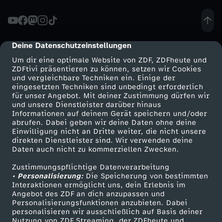
S
c
Deine Datenschutzeinstellungen
cmp-dialog-description
Um dir eine optimale Website von ZDF, ZDFheute und
h
ZDFtivi präsentieren zu können, setzen wir Cookies
und vergleichbare Techniken ein. Einige der
eingesetzten Techniken sind unbedingt erforderlich
l
für unser Angebot. Mit deiner Zustimmung dürfen wir
Mehr ZDF
Service
und unsere Dienstleister darüber hinaus
u
Informationen auf deinem Gerät speichern und/oder
ZDF-Apps
ZDFmitreden
abrufen. Dabei geben wir deine Daten ohne deine
Einwilligung nicht an Dritte weiter, die nicht unsere
s
Smart TV
Kontakt zum ZDF
direkten Dienstleister sind. Wir verwenden deine
Daten auch nicht zu kommerziellen Zwecken.
ZDFtext
Tickets
s
Zustimmungspflichtige Datenverarbeitung
Livestreams
Zuschauerservice
• Personalisierung:
Die Speicherung von bestimmten
r
Sendungen A-Z
Hilfe
Interaktionen ermöglicht uns, dein Erlebnis im
Angebot des ZDF an dich anzupassen und
TV-Programm
Personalisierungsfunktionen anzubieten. Dabei
u
personalisieren wir ausschließlich auf Basis deiner
Nutzung von ZDF Streaming, der ZDFheute und