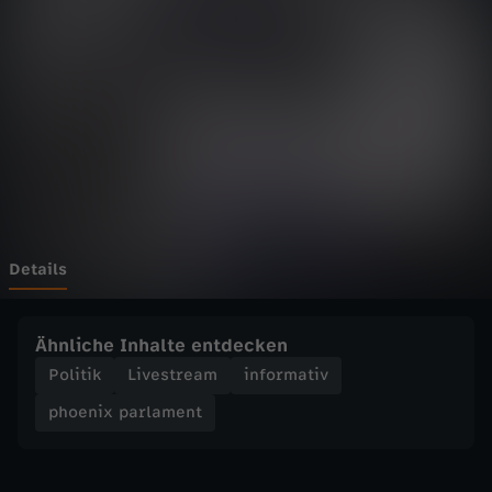
p
a
r
l
a
m
Details
e
Ähnliche Inhalte entdecken
n
Politik
Livestream
informativ
phoenix parlament
t
-