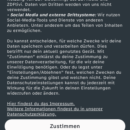
ZDFtivi. Daten von Dritten werden von uns nicht
n
Das ZDF
verwendet.
• Social Media und externe Drittsysteme:
Wir nutzen
ZDF Unternehmen
d
Social-Media-Tools und Dienste von anderen
Anbietern. Unter anderem um das Teilen von Inhalten
Karriere
zu ermöglichen.
e
Presseportal
Du kannst entscheiden, für welche Zwecke wir deine
ZDF goes Schule
Daten speichern und verarbeiten dürfen. Dies
z
betrifft nur dein aktuell genutztes Gerät. Mit
Werbefernsehen
"Zustimmen" erklärst du deine Zustimmung zu
u
unserer Datenverarbeitung, für die wir deine
Mainzelmännchen
Einwilligung benötigen. Oder du legst unter
"Einstellungen/Ablehnen" fest, welchen Zwecken du
r
deine Zustimmung gibst und welchen nicht. Deine
Datenschutzeinstellungen kannst du jederzeit mit
Wirkung für die Zukunft in deinen Einstellungen
H
widerrufen oder ändern.
a
Hier findest du das Impressum.
Partner
Weitere Informationen findest du in unserer
Datenschutzerklärung.
u
Zustimmen