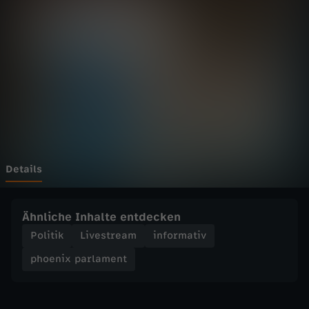
p
a
r
l
a
m
Details
e
Ähnliche Inhalte entdecken
n
Politik
Livestream
informativ
phoenix parlament
t
-