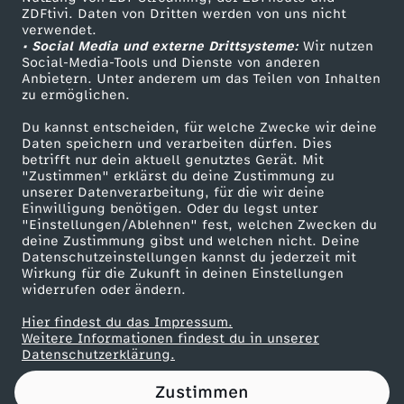
ZDFtivi. Daten von Dritten werden von uns nicht
m
Das ZDF
verwendet.
• Social Media und externe Drittsysteme:
Wir nutzen
ZDF Unternehmen
ö
Social-Media-Tools und Dienste von anderen
Anbietern. Unter anderem um das Teilen von Inhalten
Karriere
zu ermöglichen.
g
Presseportal
Du kannst entscheiden, für welche Zwecke wir deine
ZDF goes Schule
Daten speichern und verarbeiten dürfen. Dies
e
betrifft nur dein aktuell genutztes Gerät. Mit
Werbefernsehen
"Zustimmen" erklärst du deine Zustimmung zu
n
unserer Datenverarbeitung, für die wir deine
Mainzelmännchen
Einwilligung benötigen. Oder du legst unter
"Einstellungen/Ablehnen" fest, welchen Zwecken du
:
deine Zustimmung gibst und welchen nicht. Deine
Datenschutzeinstellungen kannst du jederzeit mit
Wirkung für die Zukunft in deinen Einstellungen
P
widerrufen oder ändern.
r
Hier findest du das Impressum.
Partner
Weitere Informationen findest du in unserer
Datenschutzerklärung.
o
Zustimmen