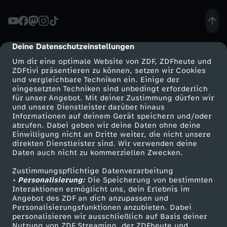
S
o
Deine Datenschutzeinstellungen
cmp-dialog-description
Um dir eine optimale Website von ZDF, ZDFheute und
n
ZDFtivi präsentieren zu können, setzen wir Cookies
und vergleichbare Techniken ein. Einige der
eingesetzten Techniken sind unbedingt erforderlich
d
für unser Angebot. Mit deiner Zustimmung dürfen wir
Mehr ZDF
Service
und unsere Dienstleister darüber hinaus
e
Informationen auf deinem Gerät speichern und/oder
ZDF-Apps
ZDFmitreden
abrufen. Dabei geben wir deine Daten ohne deine
Einwilligung nicht an Dritte weiter, die nicht unsere
r
Smart TV
Kontakt zum ZDF
direkten Dienstleister sind. Wir verwenden deine
Daten auch nicht zu kommerziellen Zwecken.
ZDFtext
Tickets
v
Zustimmungspflichtige Datenverarbeitung
Livestreams
Zuschauerservice
• Personalisierung:
Die Speicherung von bestimmten
e
Sendungen A-Z
Hilfe
Interaktionen ermöglicht uns, dein Erlebnis im
Angebot des ZDF an dich anzupassen und
TV-Programm
Personalisierungsfunktionen anzubieten. Dabei
r
personalisieren wir ausschließlich auf Basis deiner
Nutzung von ZDF Streaming, der ZDFheute und