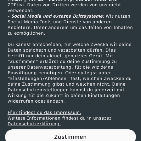
ZDFtivi. Daten von Dritten werden von uns nicht
l
Das ZDF
verwendet.
• Social Media und externe Drittsysteme:
Wir nutzen
ZDF Unternehmen
g
Social-Media-Tools und Dienste von anderen
Anbietern. Unter anderem um das Teilen von Inhalten
Karriere
zu ermöglichen.
e
Presseportal
Du kannst entscheiden, für welche Zwecke wir deine
ZDF goes Schule
Daten speichern und verarbeiten dürfen. Dies
n
betrifft nur dein aktuell genutztes Gerät. Mit
Werbefernsehen
"Zustimmen" erklärst du deine Zustimmung zu
e
unserer Datenverarbeitung, für die wir deine
Mainzelmännchen
Einwilligung benötigen. Oder du legst unter
"Einstellungen/Ablehnen" fest, welchen Zwecken du
i
deine Zustimmung gibst und welchen nicht. Deine
Datenschutzeinstellungen kannst du jederzeit mit
Wirkung für die Zukunft in deinen Einstellungen
n
widerrufen oder ändern.
e
Hier findest du das Impressum.
Partner
Weitere Informationen findest du in unserer
Datenschutzerklärung.
s
Zustimmen