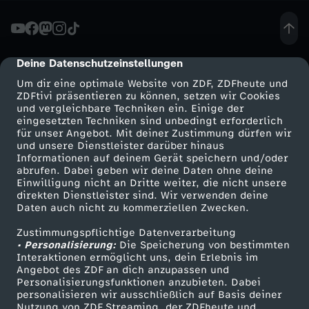
S
o
Deine Datenschutzeinstellungen
cmp-dialog-description
Um dir eine optimale Website von ZDF, ZDFheute und
z
ZDFtivi präsentieren zu können, setzen wir Cookies
und vergleichbare Techniken ein. Einige der
eingesetzten Techniken sind unbedingt erforderlich
i
für unser Angebot. Mit deiner Zustimmung dürfen wir
Mehr ZDF
Service
und unsere Dienstleister darüber hinaus
a
Informationen auf deinem Gerät speichern und/oder
ZDF-Apps
ZDFmitreden
abrufen. Dabei geben wir deine Daten ohne deine
Einwilligung nicht an Dritte weiter, die nicht unsere
l
Smart TV
Kontakt zum ZDF
direkten Dienstleister sind. Wir verwenden deine
Daten auch nicht zu kommerziellen Zwecken.
ZDFtext
Tickets
e
Zustimmungspflichtige Datenverarbeitung
Livestreams
Zuschauerservice
• Personalisierung:
Die Speicherung von bestimmten
F
Sendungen A-Z
Hilfe
Interaktionen ermöglicht uns, dein Erlebnis im
Angebot des ZDF an dich anzupassen und
TV-Programm
Personalisierungsfunktionen anzubieten. Dabei
o
personalisieren wir ausschließlich auf Basis deiner
Nutzung von ZDF Streaming, der ZDFheute und