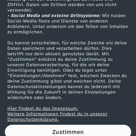
ZDFtivi. Daten von Dritten werden von uns nicht
r
Das ZDF
verwendet.
• Social Media und externe Drittsysteme:
Wir nutzen
ZDF Unternehmen
m
Social-Media-Tools und Dienste von anderen
Anbietern. Unter anderem um das Teilen von Inhalten
Karriere
zu ermöglichen.
a
Presseportal
Du kannst entscheiden, für welche Zwecke wir deine
ZDF goes Schule
Daten speichern und verarbeiten dürfen. Dies
n
betrifft nur dein aktuell genutztes Gerät. Mit
Werbefernsehen
"Zustimmen" erklärst du deine Zustimmung zu
y
unserer Datenverarbeitung, für die wir deine
Mainzelmännchen
Einwilligung benötigen. Oder du legst unter
"Einstellungen/Ablehnen" fest, welchen Zwecken du
i
deine Zustimmung gibst und welchen nicht. Deine
Datenschutzeinstellungen kannst du jederzeit mit
Wirkung für die Zukunft in deinen Einstellungen
s
widerrufen oder ändern.
b
Hier findest du das Impressum.
Partner
Weitere Informationen findest du in unserer
Datenschutzerklärung.
a
Zustimmen