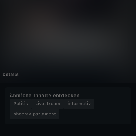
p
Wechseln zu: ZDFheute
a
r
l
a
m
Details
e
Ähnliche Inhalte entdecken
n
Politik
Livestream
informativ
phoenix parlament
t
-