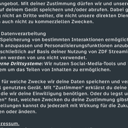
 Angebot. Mit deiner Zustimmung dürfen wir und unser
uf deinem Gerät speichern und/oder abrufen. Dabei 
 nicht an Dritte weiter, die nicht unsere direkten Dien
 auch nicht zu kommerziellen Zwecken.
 Datenverarbeitung
Speicherung von bestimmten Interaktionen ermöglicht
h anzupassen und Personalisierungsfunktionen anzub
sschließlich auf Basis deiner Nutzung von ZDF Stream
tten werden von uns nicht verwendet.
erne Drittsysteme:
Wir nutzen Social-Media-Tools und
em um das Teilen von Inhalten zu ermöglichen.
Inhalte entdecken
 für welche Zwecke wir deine Daten speichern und ver
estream
informativ
phoenix parlament
ell genutztes Gerät. Mit "Zustimmen" erklärst du dein
die wir deine Einwilligung benötigen. Oder du legst u
en" fest, welchen Zwecken du deine Zustimmung gibst
ellungen kannst du jederzeit mit Wirkung für die Zuku
en oder ändern.
pressum.