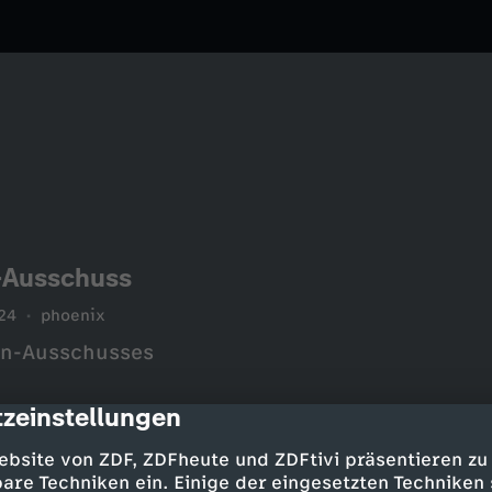
-Ausschuss
24
phoenix
an-Ausschusses
zeinstellungen
cription
ebsite von ZDF, ZDFheute und ZDFtivi präsentieren zu
are Techniken ein. Einige der eingesetzten Techniken