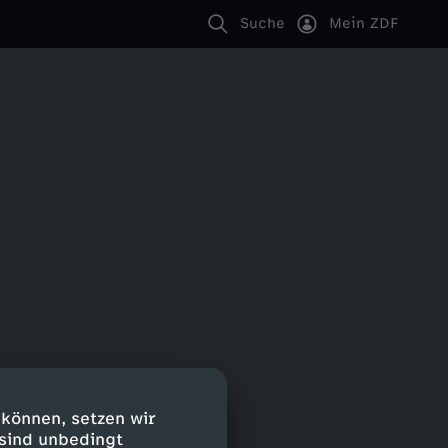
Suche
Mein ZDF
 können, setzen wir
 sind unbedingt