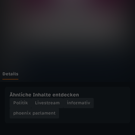
p
a
r
l
a
m
Details
e
Ähnliche Inhalte entdecken
n
Politik
Livestream
informativ
phoenix parlament
t
-