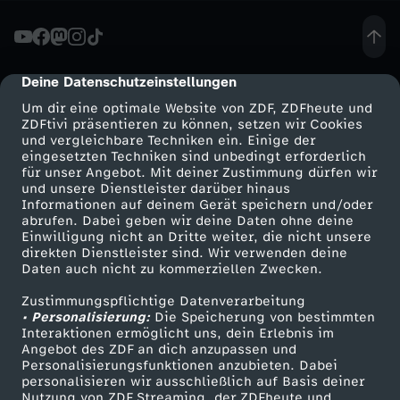
S
t
Deine Datenschutzeinstellungen
cmp-dialog-description
Um dir eine optimale Website von ZDF, ZDFheute und
i
ZDFtivi präsentieren zu können, setzen wir Cookies
und vergleichbare Techniken ein. Einige der
eingesetzten Techniken sind unbedingt erforderlich
m
für unser Angebot. Mit deiner Zustimmung dürfen wir
Mehr ZDF
Service
und unsere Dienstleister darüber hinaus
m
Informationen auf deinem Gerät speichern und/oder
ZDF-Apps
ZDFmitreden
abrufen. Dabei geben wir deine Daten ohne deine
Einwilligung nicht an Dritte weiter, die nicht unsere
u
Smart TV
Kontakt zum ZDF
direkten Dienstleister sind. Wir verwenden deine
Daten auch nicht zu kommerziellen Zwecken.
ZDFtext
Tickets
n
Zustimmungspflichtige Datenverarbeitung
Livestreams
Zuschauerservice
• Personalisierung:
Die Speicherung von bestimmten
g
Sendungen A-Z
Hilfe
Interaktionen ermöglicht uns, dein Erlebnis im
Angebot des ZDF an dich anzupassen und
TV-Programm
Personalisierungsfunktionen anzubieten. Dabei
i
personalisieren wir ausschließlich auf Basis deiner
Nutzung von ZDF Streaming, der ZDFheute und