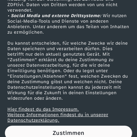
ZDFtivi. Daten von Dritten werden von uns nicht
n
Das ZDF
verwendet.
• Social Media und externe Drittsysteme:
Wir nutzen
ZDF Unternehmen
d
Social-Media-Tools und Dienste von anderen
Anbietern. Unter anderem um das Teilen von Inhalten
Karriere
zu ermöglichen.
e
Presseportal
Du kannst entscheiden, für welche Zwecke wir deine
ZDF goes Schule
Daten speichern und verarbeiten dürfen. Dies
r
betrifft nur dein aktuell genutztes Gerät. Mit
Werbefernsehen
"Zustimmen" erklärst du deine Zustimmung zu
W
unserer Datenverarbeitung, für die wir deine
Mainzelmännchen
Einwilligung benötigen. Oder du legst unter
"Einstellungen/Ablehnen" fest, welchen Zwecken du
i
deine Zustimmung gibst und welchen nicht. Deine
Datenschutzeinstellungen kannst du jederzeit mit
Wirkung für die Zukunft in deinen Einstellungen
r
widerrufen oder ändern.
t
Hier findest du das Impressum.
Partner
Weitere Informationen findest du in unserer
Datenschutzerklärung.
s
Zustimmen