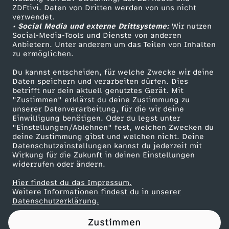
ZDFtivi. Daten von Dritten werden von uns nicht
p
Das ZDF
verwendet.
• Social Media und externe Drittsysteme:
Wir nutzen
ZDF Unternehmen
f
Social-Media-Tools und Dienste von anderen
Anbietern. Unter anderem um das Teilen von Inhalten
Karriere
zu ermöglichen.
e
Presseportal
Du kannst entscheiden, für welche Zwecke wir deine
ZDF goes Schule
Daten speichern und verarbeiten dürfen. Dies
l
betrifft nur dein aktuell genutztes Gerät. Mit
Werbefernsehen
"Zustimmen" erklärst du deine Zustimmung zu
f
unserer Datenverarbeitung, für die wir deine
Mainzelmännchen
Einwilligung benötigen. Oder du legst unter
"Einstellungen/Ablehnen" fest, welchen Zwecken du
ü
deine Zustimmung gibst und welchen nicht. Deine
Datenschutzeinstellungen kannst du jederzeit mit
Wirkung für die Zukunft in deinen Einstellungen
r
widerrufen oder ändern.
s
Hier findest du das Impressum.
Partner
Weitere Informationen findest du in unserer
Datenschutzerklärung.
o
Zustimmen