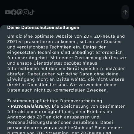
U
N
Deine Datenschutzeinstellungen
cmp-dialog-description
Um dir eine optimale Website von ZDF, ZDFheute und
-
ZDFtivi präsentieren zu können, setzen wir Cookies
und vergleichbare Techniken ein. Einige der
eingesetzten Techniken sind unbedingt erforderlich
W
für unser Angebot. Mit deiner Zustimmung dürfen wir
Mehr ZDF
Service
und unsere Dienstleister darüber hinaus
e
Informationen auf deinem Gerät speichern und/oder
ZDF-Apps
ZDFmitreden
abrufen. Dabei geben wir deine Daten ohne deine
Einwilligung nicht an Dritte weiter, die nicht unsere
l
Smart TV
Kontakt zum ZDF
direkten Dienstleister sind. Wir verwenden deine
Daten auch nicht zu kommerziellen Zwecken.
ZDFtext
Tickets
t
Zustimmungspflichtige Datenverarbeitung
Livestreams
Zuschauerservice
• Personalisierung:
Die Speicherung von bestimmten
g
Sendungen A-Z
Hilfe
Interaktionen ermöglicht uns, dein Erlebnis im
Angebot des ZDF an dich anzupassen und
TV-Programm
Personalisierungsfunktionen anzubieten. Dabei
i
personalisieren wir ausschließlich auf Basis deiner
Nutzung von ZDF Streaming, der ZDFheute und