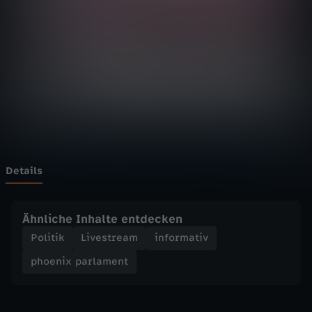
p
a
r
l
a
m
Details
e
Ähnliche Inhalte entdecken
n
Politik
Livestream
informativ
phoenix parlament
t
-