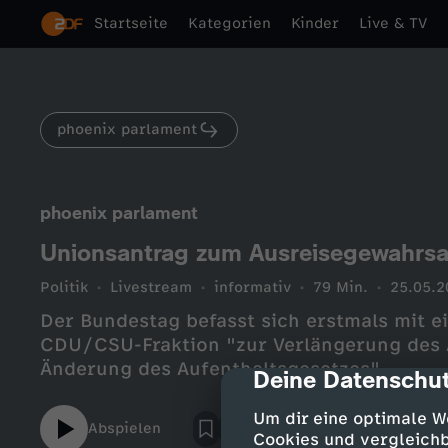
Startseite
Kategorien
Kinder
Live & TV
phoenix parlament
phoenix parlament
Unionsantrag zum Ausreisegewahrs
Politik
Livestream
informativ
79 Min.
25.05.2
Der Bundestag befasst sich erstmals mit 
CDU/CSU-Fraktion "zur Verlängerung des
Änderung des Aufenthaltsgesetzes".
Deine Datenschut
cmp-dialog-des
Um dir eine optimale W
Abspielen
Cookies und vergleichb