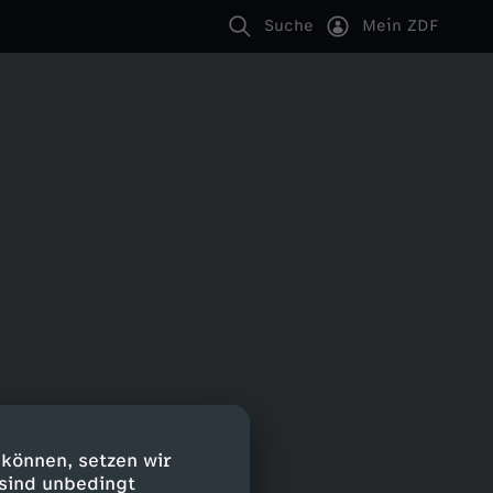
Suche
Mein ZDF
 können, setzen wir
 sind unbedingt