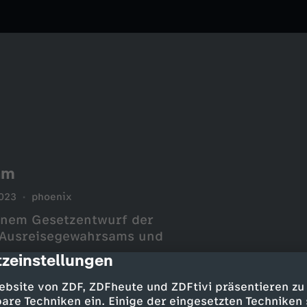
am
023
phoenix
einem Gesetzentwurf der
 Ausreisegewahrsams und
zeinstellungen
cription
ebsite von ZDF, ZDFheute und ZDFtivi präsentieren zu
are Techniken ein. Einige der eingesetzten Techniken