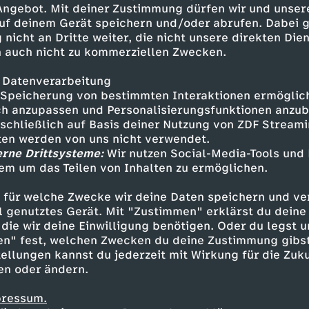
 Angebot. Mit deiner Zustimmung dürfen wir und unser
uf deinem Gerät speichern und/oder abrufen. Dabei 
 nicht an Dritte weiter, die nicht unsere direkten Dien
 auch nicht zu kommerziellen Zwecken.
 Datenverarbeitung
Speicherung von bestimmten Interaktionen ermöglicht
h anzupassen und Personalisierungsfunktionen anzub
sschließlich auf Basis deiner Nutzung von ZDF Stream
tten werden von uns nicht verwendet.
erne Drittsysteme:
Wir nutzen Social-Media-Tools und
em um das Teilen von Inhalten zu ermöglichen.
Inhalte entdecken
 für welche Zwecke wir deine Daten speichern und ver
estream
informativ
phoenix parlament
ell genutztes Gerät. Mit "Zustimmen" erklärst du dein
die wir deine Einwilligung benötigen. Oder du legst u
en" fest, welchen Zwecken du deine Zustimmung gibst
ellungen kannst du jederzeit mit Wirkung für die Zuku
en oder ändern.
pressum.