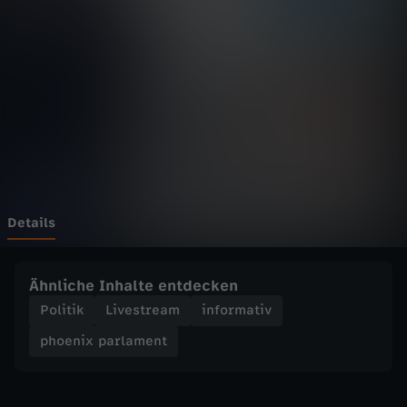
p
a
r
l
a
m
Details
e
Ähnliche Inhalte entdecken
n
Politik
Livestream
informativ
phoenix parlament
t
-