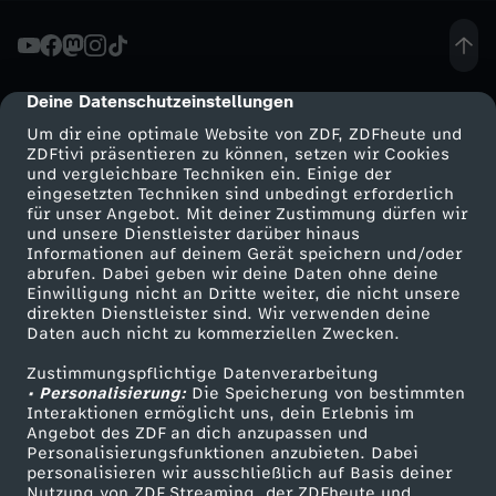
V
e
Deine Datenschutzeinstellungen
cmp-dialog-description
Um dir eine optimale Website von ZDF, ZDFheute und
r
ZDFtivi präsentieren zu können, setzen wir Cookies
und vergleichbare Techniken ein. Einige der
eingesetzten Techniken sind unbedingt erforderlich
e
für unser Angebot. Mit deiner Zustimmung dürfen wir
Mehr ZDF
Service
und unsere Dienstleister darüber hinaus
i
Informationen auf deinem Gerät speichern und/oder
ZDF-Apps
ZDFmitreden
abrufen. Dabei geben wir deine Daten ohne deine
Einwilligung nicht an Dritte weiter, die nicht unsere
d
Smart TV
Kontakt zum ZDF
direkten Dienstleister sind. Wir verwenden deine
Daten auch nicht zu kommerziellen Zwecken.
ZDFtext
Tickets
i
Zustimmungspflichtige Datenverarbeitung
Livestreams
Zuschauerservice
• Personalisierung:
Die Speicherung von bestimmten
g
Sendungen A-Z
Hilfe
Interaktionen ermöglicht uns, dein Erlebnis im
Angebot des ZDF an dich anzupassen und
TV-Programm
Personalisierungsfunktionen anzubieten. Dabei
u
personalisieren wir ausschließlich auf Basis deiner
Nutzung von ZDF Streaming, der ZDFheute und