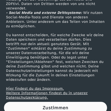
ZDFtivi. Daten von Dritten werden von uns nicht
n
Das ZDF
verwendet.
• Social Media und externe Drittsysteme:
Wir nutzen
ZDF Unternehmen
g
Social-Media-Tools und Dienste von anderen
Anbietern. Unter anderem um das Teilen von Inhalten
Karriere
zu ermöglichen.
d
Presseportal
Du kannst entscheiden, für welche Zwecke wir deine
ZDF goes Schule
Daten speichern und verarbeiten dürfen. Dies
e
betrifft nur dein aktuell genutztes Gerät. Mit
Werbefernsehen
"Zustimmen" erklärst du deine Zustimmung zu
s
unserer Datenverarbeitung, für die wir deine
Mainzelmännchen
Einwilligung benötigen. Oder du legst unter
"Einstellungen/Ablehnen" fest, welchen Zwecken du
W
deine Zustimmung gibst und welchen nicht. Deine
Datenschutzeinstellungen kannst du jederzeit mit
Wirkung für die Zukunft in deinen Einstellungen
e
widerrufen oder ändern.
h
Hier findest du das Impressum.
Partner
Weitere Informationen findest du in unserer
Datenschutzerklärung.
r
Zustimmen