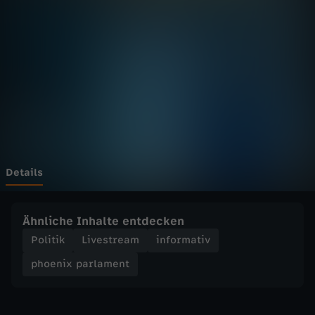
p
a
r
l
a
m
Details
e
Ähnliche Inhalte entdecken
n
Politik
Livestream
informativ
phoenix parlament
t
-