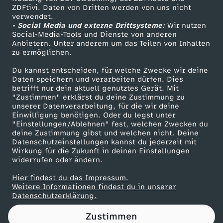
ZDFtivi. Daten von Dritten werden von uns nicht
i
Das ZDF
verwendet.
• Social Media und externe Drittsysteme:
Wir nutzen
ZDF Unternehmen
s
Social-Media-Tools und Dienste von anderen
Anbietern. Unter anderem um das Teilen von Inhalten
Karriere
zu ermöglichen.
c
Presseportal
Du kannst entscheiden, für welche Zwecke wir deine
ZDF goes Schule
Daten speichern und verarbeiten dürfen. Dies
h
betrifft nur dein aktuell genutztes Gerät. Mit
Werbefernsehen
"Zustimmen" erklärst du deine Zustimmung zu
e
unserer Datenverarbeitung, für die wir deine
Mainzelmännchen
Einwilligung benötigen. Oder du legst unter
"Einstellungen/Ablehnen" fest, welchen Zwecken du
L
deine Zustimmung gibst und welchen nicht. Deine
Datenschutzeinstellungen kannst du jederzeit mit
Wirkung für die Zukunft in deinen Einstellungen
a
widerrufen oder ändern.
g
Hier findest du das Impressum.
Partner
Weitere Informationen findest du in unserer
Datenschutzerklärung.
e
Zustimmen