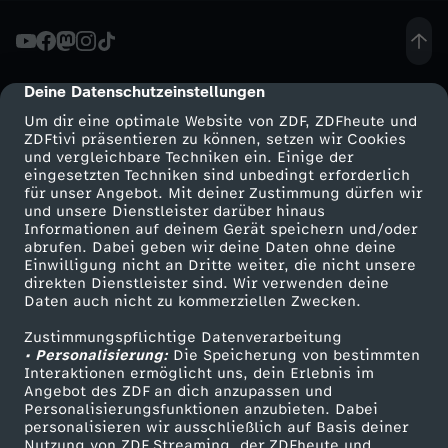
W
e
Deine Datenschutzeinstellungen
cmp-dialog-description
Um dir eine optimale Website von ZDF, ZDFheute und
l
ZDFtivi präsentieren zu können, setzen wir Cookies
und vergleichbare Techniken ein. Einige der
eingesetzten Techniken sind unbedingt erforderlich
t
für unser Angebot. Mit deiner Zustimmung dürfen wir
Mehr ZDF
Service
und unsere Dienstleister darüber hinaus
p
Informationen auf deinem Gerät speichern und/oder
ZDF-Apps
ZDFmitreden
abrufen. Dabei geben wir deine Daten ohne deine
Einwilligung nicht an Dritte weiter, die nicht unsere
o
Smart TV
Kontakt zum ZDF
direkten Dienstleister sind. Wir verwenden deine
Daten auch nicht zu kommerziellen Zwecken.
ZDFtext
Tickets
l
Zustimmungspflichtige Datenverarbeitung
Livestreams
Zuschauerservice
• Personalisierung:
Die Speicherung von bestimmten
i
Sendungen A-Z
Hilfe
Interaktionen ermöglicht uns, dein Erlebnis im
Angebot des ZDF an dich anzupassen und
TV-Programm
Personalisierungsfunktionen anzubieten. Dabei
t
personalisieren wir ausschließlich auf Basis deiner
Nutzung von ZDF Streaming, der ZDFheute und