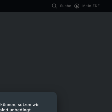
Suche
Mein ZDF
 können, setzen wir
 sind unbedingt