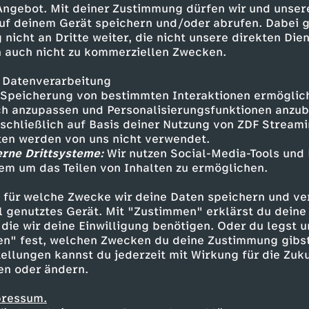
 Angebot. Mit deiner Zustimmung dürfen wir und unser
uf deinem Gerät speichern und/oder abrufen. Dabei 
 nicht an Dritte weiter, die nicht unsere direkten Dien
 auch nicht zu kommerziellen Zwecken.
 Datenverarbeitung
Speicherung von bestimmten Interaktionen ermöglicht
h anzupassen und Personalisierungsfunktionen anzub
sschließlich auf Basis deiner Nutzung von ZDF Stream
tten werden von uns nicht verwendet.
erne Drittsysteme:
Wir nutzen Social-Media-Tools und
em um das Teilen von Inhalten zu ermöglichen.
Inhalte entdecken
 für welche Zwecke wir deine Daten speichern und ver
estream
informativ
phoenix parlament
ell genutztes Gerät. Mit "Zustimmen" erklärst du dein
die wir deine Einwilligung benötigen. Oder du legst u
en" fest, welchen Zwecken du deine Zustimmung gibst
ellungen kannst du jederzeit mit Wirkung für die Zuku
en oder ändern.
pressum.