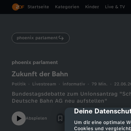
Startseite
Kategorien
Kinder
Live & TV
phoenix parlament
phoenix parlament
Zukunft der Bahn
Politik
Livestream
informativ
79 Min.
22.06.2
Bundestagsdebatte zum Unionsantrag "Schi
Deutsche Bahn AG neu aufstellen"
Deine Datenschut
cmp-dialog-des
Abspielen
Um dir eine optimale W
Cookies und vergleichb