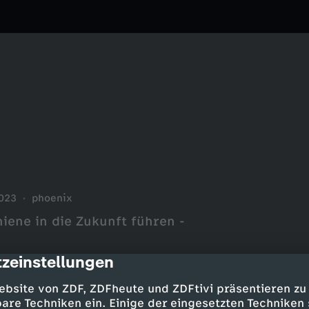
023
phoenix
ene in die Zukunft führen -
zeinstellungen
cription
ebsite von ZDF, ZDFheute und ZDFtivi präsentieren zu
are Techniken ein. Einige der eingesetzten Techniken