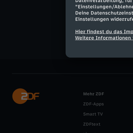
Datenverarbeitung, für 
Ähnliche 
"Einstellungen/Ablehn
Deine Datenschutzeinst
Politik
Ma
Einstellungen widerruf
Deutsche G
Hier findest du das Im
Weitere Informationen 
Mehr ZDF
ZDF-Apps
Smart TV
ZDFtext