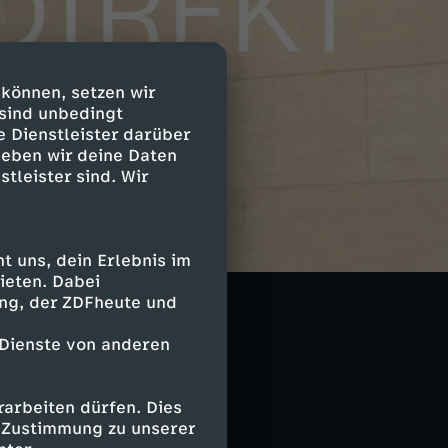
 können, setzen wir
 sind unbedingt
e Dienstleister darüber
geben wir deine Daten
stleister sind. Wir
orrespondenten
despolitik.
 uns, dein Erlebnis im
ieten. Dabei
ing, der ZDFheute und
e Top-Thema.
 Dienste von anderen
arbeiten dürfen. Dies
e Zustimmung zu unserer