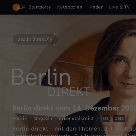
Startseite
Kategorien
Kinder
Live & TV
Berlin direkt
Berlin direkt vom 14. Dezember 202
Politik
Magazin
erkenntnisreich
UT
DGS
2
Berlin direkt - mit den Themen: 1.) Reakti