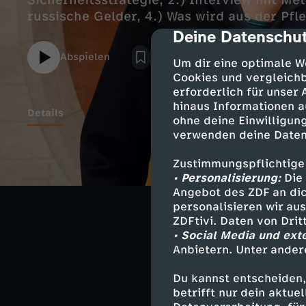
Sicherheitsstrategie, 2.) Interview mit Me
russische Gelder, 4.) Was wird aus der Pfl
Deine Datenschut
cmp-dialog-des
Abspielen
Um dir eine optimale W
Cookies und vergleichb
erforderlich für unser
hinaus Informationen a
Details
ohne deine Einwilligung
verwenden deine Daten
In der Magazin
Zustimmungspflichtige
hintergründig ü
• Personalisierung:
Die 
Angebot des ZDF an dic
personalisieren wir au
Studiogespräche
ZDFtivi. Daten von Dri
Während der pa
• Social Media und ext
"Sommerintervi
Anbietern. Unter ander
Du kannst entscheiden,
betrifft nur dein aktu