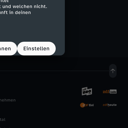
nter
 und welchen nicht.
nft in deinen
hnen
Einstellen
rnehmen
tal