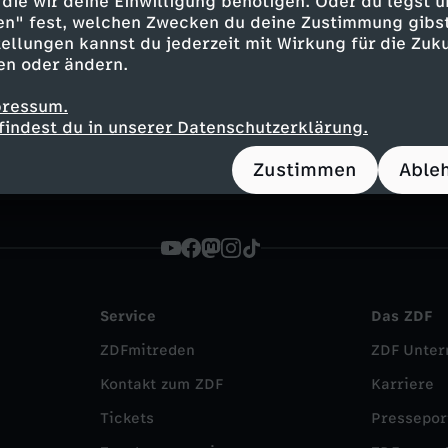
die wir deine Einwilligung benötigen. Oder du legst u
Inhalte entdecken
en" fest, welchen Zwecken du deine Zustimmung gibst
ellungen kannst du jederzeit mit Wirkung für die Zuku
gazin
erkenntnisreich
Untertitel
en oder ändern.
ebärdensprache
Berlin direkt
pressum.
findest du in unserer Datenschutzerklärung.
Zustimmen
Able
Service
Das ZDF
ZDFmitreden
ZDF Unte
Kontakt zum ZDF
Karriere
Tickets
Pressepor