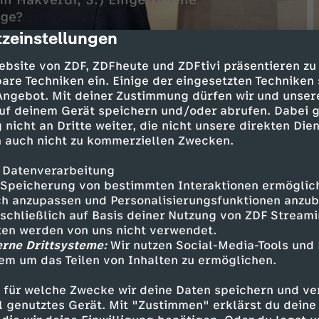
tin Hakverdi, 3.) Eingefrorene
ege?
zeinstellungen
cription
ebsite von ZDF, ZDFheute und ZDFtivi präsentieren zu
are Techniken ein. Einige der eingesetzten Techniken
 Angebot. Mit deiner Zustimmung dürfen wir und unser
uf deinem Gerät speichern und/oder abrufen. Dabei 
 nicht an Dritte weiter, die nicht unsere direkten Dien
 auch nicht zu kommerziellen Zwecken.
sendung "Berlin direkt" berichten Parlamentsk
 Datenverarbeitung
ber aktuelle Themen und Entwicklungen der Bun
Speicherung von bestimmten Interaktionen ermöglicht
h anzupassen und Personalisierungsfunktionen anzub
sschließlich auf Basis deiner Nutzung von ZDF Stream
 mit Spitzenpolitikern vertiefen das politisch
tten werden von uns nicht verwendet.
rlamentarischen Sommerpause werden die
erne Drittsysteme:
Wir nutzen Social-Media-Tools und
ews" gesendet.
em um das Teilen von Inhalten zu ermöglichen.
 für welche Zwecke wir deine Daten speichern und ver
ell genutztes Gerät. Mit "Zustimmen" erklärst du dein