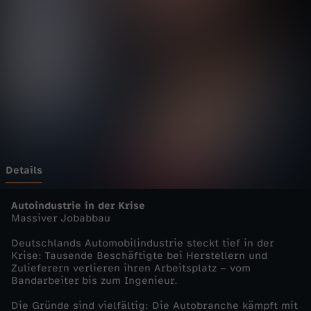
-
Wechseln zu: ZDFheute
d
a
s
M
a
Details
g
Autoindustrie in der Krise
Massiver Jobabbau
a
Deutschlands Automobilindustrie steckt tief in der
Krise: Tausende Beschäftigte bei Herstellern und
z
Zulieferern verlieren ihren Arbeitsplatz – vom
Bandarbeiter bis zum Ingenieur.
i
Die Gründe sind vielfältig: Die Autobranche kämpft mit