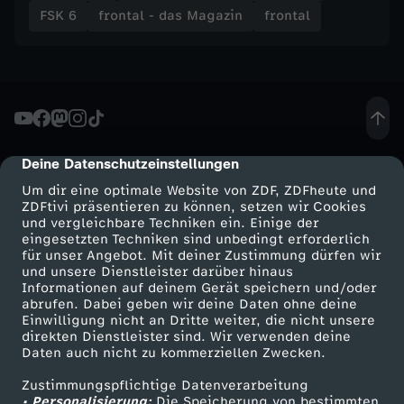
FSK 6
frontal - das Magazin
frontal
Deine Datenschutzeinstellungen
cmp-dialog-description
Um dir eine optimale Website von ZDF, ZDFheute und
ZDFtivi präsentieren zu können, setzen wir Cookies
und vergleichbare Techniken ein. Einige der
eingesetzten Techniken sind unbedingt erforderlich
für unser Angebot. Mit deiner Zustimmung dürfen wir
Mehr ZDF
Service
und unsere Dienstleister darüber hinaus
Informationen auf deinem Gerät speichern und/oder
ZDF-Apps
ZDFmitreden
abrufen. Dabei geben wir deine Daten ohne deine
Einwilligung nicht an Dritte weiter, die nicht unsere
Smart TV
Kontakt zum ZDF
direkten Dienstleister sind. Wir verwenden deine
Daten auch nicht zu kommerziellen Zwecken.
ZDFtext
Tickets
Zustimmungspflichtige Datenverarbeitung
Livestreams
Zuschauerservice
• Personalisierung:
Die Speicherung von bestimmten