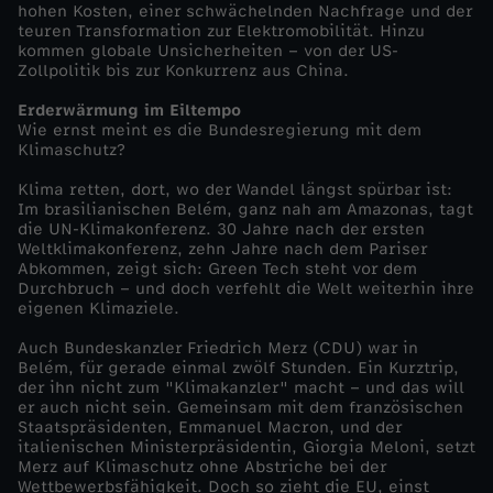
hohen Kosten, einer schwächelnden Nachfrage und der
teuren Transformation zur Elektromobilität. Hinzu
n
kommen globale Unsicherheiten – von der US-
Zollpolitik bis zur Konkurrenz aus China.
-
Erderwärmung im Eiltempo
Wie ernst meint es die Bundesregierung mit dem
f
Klimaschutz?
Klima retten, dort, wo der Wandel längst spürbar ist:
r
Im brasilianischen Belém, ganz nah am Amazonas, tagt
die UN-Klimakonferenz. 30 Jahre nach der ersten
o
Weltklimakonferenz, zehn Jahre nach dem Pariser
Abkommen, zeigt sich: Green Tech steht vor dem
Durchbruch – und doch verfehlt die Welt weiterhin ihre
n
eigenen Klimaziele.
Auch Bundeskanzler Friedrich Merz (CDU) war in
t
Belém, für gerade einmal zwölf Stunden. Ein Kurztrip,
der ihn nicht zum "Klimakanzler" macht – und das will
a
er auch nicht sein. Gemeinsam mit dem französischen
Staatspräsidenten, Emmanuel Macron, und der
italienischen Ministerpräsidentin, Giorgia Meloni, setzt
l
Merz auf Klimaschutz ohne Abstriche bei der
Wettbewerbsfähigkeit. Doch so zieht die EU, einst