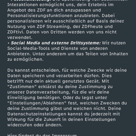
Sendungen A-Z
Hilfe
Interaktionen ermöglicht uns, dein Erlebnis im
Angebot des ZDF an dich anzupassen und
TV-Programm
Personalisierungsfunktionen anzubieten. Dabei
personalisieren wir ausschließlich auf Basis deiner
Nutzung von ZDF Streaming, der ZDFheute und
ZDFtivi. Daten von Dritten werden von uns nicht
Das ZDF
verwendet.
• Social Media und externe Drittsysteme:
Wir nutzen
ZDF Unternehmen
Social-Media-Tools und Dienste von anderen
Anbietern. Unter anderem um das Teilen von Inhalten
Karriere
zu ermöglichen.
Presseportal
Du kannst entscheiden, für welche Zwecke wir deine
ZDF goes Schule
Daten speichern und verarbeiten dürfen. Dies
betrifft nur dein aktuell genutztes Gerät. Mit
Werbefernsehen
"Zustimmen" erklärst du deine Zustimmung zu
unserer Datenverarbeitung, für die wir deine
Mainzelmännchen
Einwilligung benötigen. Oder du legst unter
"Einstellungen/Ablehnen" fest, welchen Zwecken du
deine Zustimmung gibst und welchen nicht. Deine
Datenschutzeinstellungen kannst du jederzeit mit
Wirkung für die Zukunft in deinen Einstellungen
widerrufen oder ändern.
Hier findest du das Impressum.