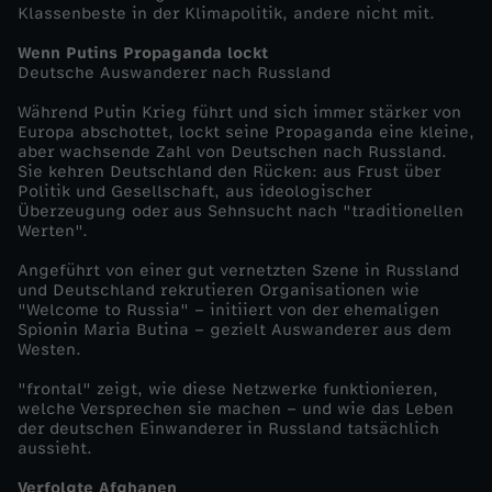
Klassenbeste in der Klimapolitik, andere nicht mit.
v
Wenn Putins Propaganda lockt
o
Deutsche Auswanderer nach Russland
Während Putin Krieg führt und sich immer stärker von
m
Europa abschottet, lockt seine Propaganda eine kleine,
aber wachsende Zahl von Deutschen nach Russland.
Sie kehren Deutschland den Rücken: aus Frust über
1
Politik und Gesellschaft, aus ideologischer
Überzeugung oder aus Sehnsucht nach "traditionellen
1
Werten".
Angeführt von einer gut vernetzten Szene in Russland
.
und Deutschland rekrutieren Organisationen wie
"Welcome to Russia" – initiiert von der ehemaligen
Spionin Maria Butina – gezielt Auswanderer aus dem
N
Westen.
o
"frontal" zeigt, wie diese Netzwerke funktionieren,
welche Versprechen sie machen – und wie das Leben
der deutschen Einwanderer in Russland tatsächlich
v
aussieht.
Verfolgte Afghanen