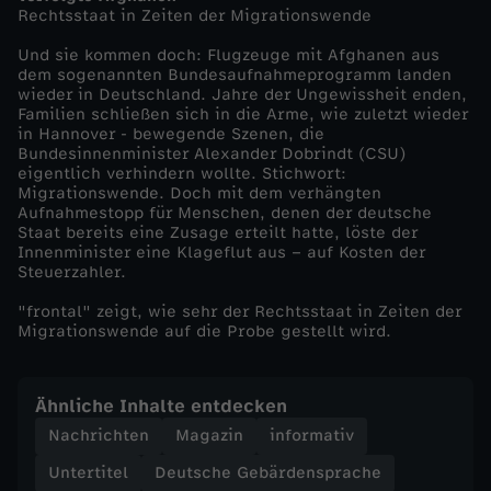
e
Rechtsstaat in Zeiten der Migrationswende
m
Und sie kommen doch: Flugzeuge mit Afghanen aus
dem sogenannten Bundesaufnahmeprogramm landen
wieder in Deutschland. Jahre der Ungewissheit enden,
b
Familien schließen sich in die Arme, wie zuletzt wieder
in Hannover - bewegende Szenen, die
Bundesinnenminister Alexander Dobrindt (CSU)
e
eigentlich verhindern wollte. Stichwort:
Migrationswende. Doch mit dem verhängten
r
Aufnahmestopp für Menschen, denen der deutsche
Staat bereits eine Zusage erteilt hatte, löste der
Innenminister eine Klageflut aus – auf Kosten der
2
Steuerzahler.
"frontal" zeigt, wie sehr der Rechtsstaat in Zeiten der
0
Migrationswende auf die Probe gestellt wird.
2
Ähnliche Inhalte entdecken
5
Nachrichten
Magazin
informativ
Untertitel
Deutsche Gebärdensprache