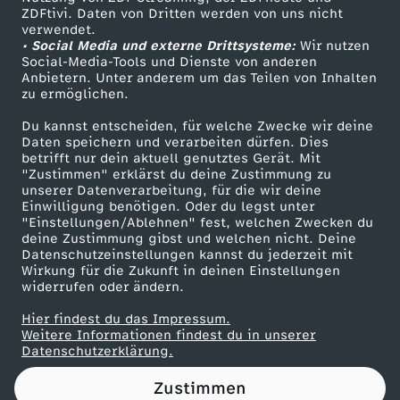
ZDFtivi. Daten von Dritten werden von uns nicht
z
Das ZDF
verwendet.
• Social Media und externe Drittsysteme:
Wir nutzen
ZDF Unternehmen
u
Social-Media-Tools und Dienste von anderen
Anbietern. Unter anderem um das Teilen von Inhalten
Karriere
zu ermöglichen.
r
Presseportal
Du kannst entscheiden, für welche Zwecke wir deine
ZDF goes Schule
Daten speichern und verarbeiten dürfen. Dies
V
betrifft nur dein aktuell genutztes Gerät. Mit
Werbefernsehen
"Zustimmen" erklärst du deine Zustimmung zu
W
unserer Datenverarbeitung, für die wir deine
Mainzelmännchen
Einwilligung benötigen. Oder du legst unter
"Einstellungen/Ablehnen" fest, welchen Zwecken du
-
deine Zustimmung gibst und welchen nicht. Deine
Datenschutzeinstellungen kannst du jederzeit mit
Wirkung für die Zukunft in deinen Einstellungen
K
widerrufen oder ändern.
r
Hier findest du das Impressum.
Partner
Weitere Informationen findest du in unserer
Datenschutzerklärung.
i
Zustimmen