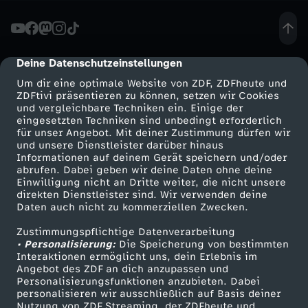
o
e
Deine Datenschutzeinstellungen
cmp-dialog-description
Um dir eine optimale Website von ZDF, ZDFheute und
x
ZDFtivi präsentieren zu können, setzen wir Cookies
und vergleichbare Techniken ein. Einige der
eingesetzten Techniken sind unbedingt erforderlich
p
für unser Angebot. Mit deiner Zustimmung dürfen wir
Mehr ZDF
Service
und unsere Dienstleister darüber hinaus
e
Informationen auf deinem Gerät speichern und/oder
ZDF-Apps
ZDFmitreden
abrufen. Dabei geben wir deine Daten ohne deine
Einwilligung nicht an Dritte weiter, die nicht unsere
r
Smart TV
Kontakt zum ZDF
direkten Dienstleister sind. Wir verwenden deine
Daten auch nicht zu kommerziellen Zwecken.
ZDFtext
Tickets
t
Zustimmungspflichtige Datenverarbeitung
Livestreams
Zuschauerservice
• Personalisierung:
Die Speicherung von bestimmten
i
Sendungen A-Z
Hilfe
Interaktionen ermöglicht uns, dein Erlebnis im
Angebot des ZDF an dich anzupassen und
TV-Programm
Personalisierungsfunktionen anzubieten. Dabei
n
personalisieren wir ausschließlich auf Basis deiner
Nutzung von ZDF Streaming, der ZDFheute und