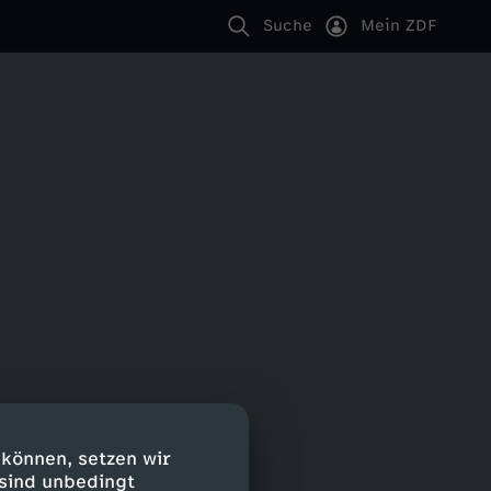
Suche
Mein ZDF
 können, setzen wir
 sind unbedingt