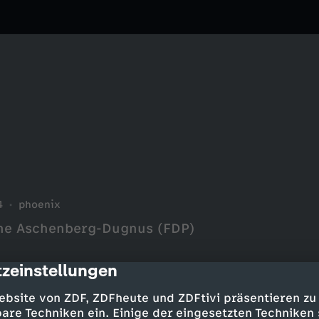
4
phoenix
tine Aschenberg-Dugnus (FDP)
n
zeinstellungen
cription
ebsite von ZDF, ZDFheute und ZDFtivi präsentieren zu
are Techniken ein. Einige der eingesetzten Techniken