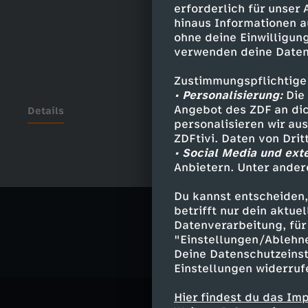
erforderlich für unser
hinaus Informationen a
ohne deine Einwilligung
verwenden deine Daten
Zustimmungspflichtige
• Personalisierung:
Die 
Angebot des ZDF an dic
Details
personalisieren wir au
ZDFtivi. Daten von Dri
• Social Media und ext
Anbietern. Unter ander
Ähnliche 
Du kannst entscheiden,
Politik
Ma
betrifft nur dein aktu
Datenverarbeitung, für 
"Einstellungen/Ablehn
Deine Datenschutzeinst
Einstellungen widerruf
Hier findest du das Im