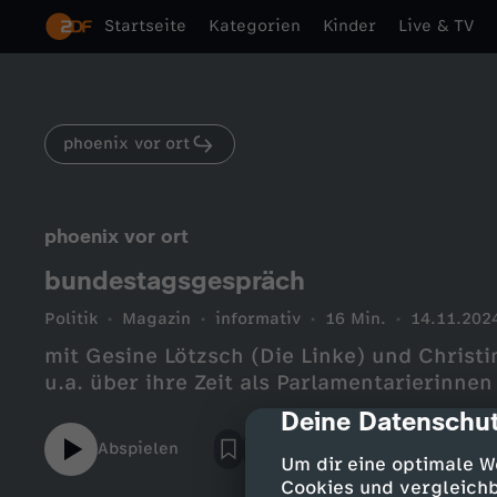
Startseite
Kategorien
Kinder
Live & TV
phoenix vor ort
phoenix vor ort
bundestagsgespräch
Politik
Magazin
informativ
16 Min.
14.11.202
mit Gesine Lötzsch (Die Linke) und Chris
u.a. über ihre Zeit als Parlamentarierinne
Deine Datenschut
cmp-dialog-des
Abspielen
Um dir eine optimale W
Cookies und vergleichb