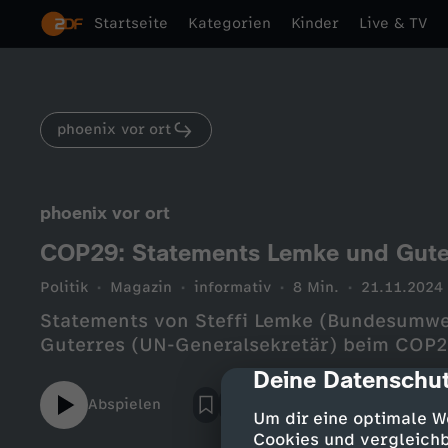
Startseite
Kategorien
Kinder
Live & TV
phoenix vor ort
phoenix vor ort
COP29: Statements Lemke und Gute
Politik
Magazin
informativ
8 Min.
21.11.2024
Statements von Steffi Lemke (Bundesumwel
Guterres (UN-Generalsekretär) beim COP29
Deine Datenschut
cmp-dialog-des
Abspielen
Um dir eine optimale W
Cookies und vergleichb