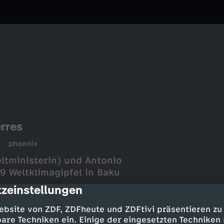
rres
phoenix
tministerin) und Antonio
 Weltklimagipfel in Baku
zeinstellungen
cription
ebsite von ZDF, ZDFheute und ZDFtivi präsentieren zu
are Techniken ein. Einige der eingesetzten Techniken