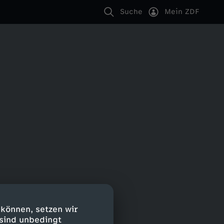
Suche
Mein ZDF
 können, setzen wir
 sind unbedingt