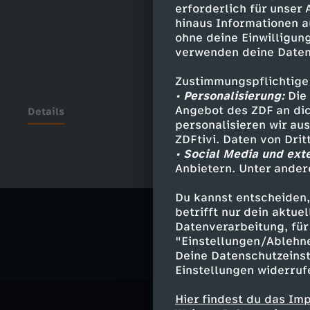
erforderlich für unser
hinaus Informationen a
ohne deine Einwilligung
verwenden deine Daten
Zustimmungspflichtige
• Personalisierung:
Die 
Angebot des ZDF an dic
Details
personalisieren wir au
ZDFtivi. Daten von Dri
• Social Media und ext
Anbietern. Unter ander
Ähnliche 
Du kannst entscheiden,
Politik
Ma
betrifft nur dein aktu
Datenverarbeitung, für 
"Einstellungen/Ablehn
Deine Datenschutzeinst
Einstellungen widerruf
Hier findest du das Im