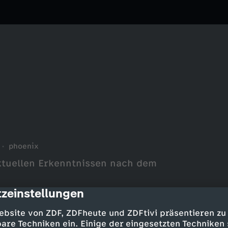
phoenix
ktuellen Erkenntnissen nach dem
zeinstellungen
cription
ebsite von ZDF, ZDFheute und ZDFtivi präsentieren zu
are Techniken ein. Einige der eingesetzten Techniken