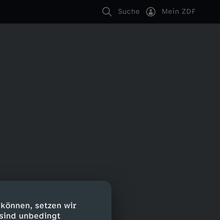
Suche
Mein ZDF
 können, setzen wir
 sind unbedingt