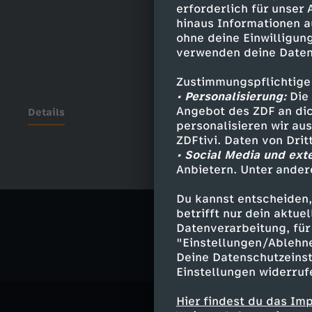
erforderlich für unser
hinaus Informationen a
ohne deine Einwilligung
verwenden deine Daten
Zustimmungspflichtige
• Personalisierung:
Die 
Angebot des ZDF an dic
Details
personalisieren wir au
ZDFtivi. Daten von Dri
• Social Media und ext
Anbietern. Unter ander
Ähnliche 
Du kannst entscheiden,
Politik
Ma
betrifft nur dein aktu
Datenverarbeitung, für 
"Einstellungen/Ablehn
Deine Datenschutzeinst
Einstellungen widerruf
Hier findest du das Im