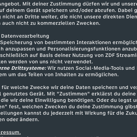
 Angebot. Mit deiner Zustimmung dürfen wir und unser
uf deinem Gerät speichern und/oder abrufen. Dabei 
 nicht an Dritte weiter, die nicht unsere direkten Dien
 auch nicht zu kommerziellen Zwecken.
 Datenverarbeitung
Speicherung von bestimmten Interaktionen ermöglicht
h anzupassen und Personalisierungsfunktionen anzub
sschließlich auf Basis deiner Nutzung von ZDF Stream
tten werden von uns nicht verwendet.
erne Drittsysteme:
Wir nutzen Social-Media-Tools und
em um das Teilen von Inhalten zu ermöglichen.
Inhalte entdecken
 für welche Zwecke wir deine Daten speichern und ver
gazin
informativ
phoenix vor ort
ell genutztes Gerät. Mit "Zustimmen" erklärst du dein
die wir deine Einwilligung benötigen. Oder du legst u
en" fest, welchen Zwecken du deine Zustimmung gibst
ellungen kannst du jederzeit mit Wirkung für die Zuku
en oder ändern.
pressum.