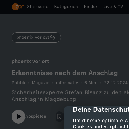
Startseite
Kategorien
Kinder
Live & TV
phoenix vor ort
phoenix vor ort
Erkenntnisse nach dem Anschlag
Politik
Magazin
informativ
6 Min.
22.12.2024
Sicherheitsexperte Stefan Bisanz zu den a
Anschlag in Magdeburg
Deine Datenschut
cmp-dialog-des
Abspielen
Um dir eine optimale W
Cookies und vergleichb