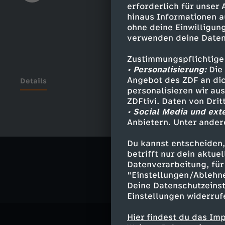
erforderlich für unser
hinaus Informationen a
ohne deine Einwilligung
verwenden deine Daten
Zustimmungspflichtige
• Personalisierung:
Die 
Angebot des ZDF an dic
Details
personalisieren wir au
ZDFtivi. Daten von Dri
• Social Media und ext
Anbietern. Unter ander
Ähnliche 
Du kannst entscheiden,
Politik
Ma
betrifft nur dein aktu
Datenverarbeitung, für 
"Einstellungen/Ablehn
Deine Datenschutzeinst
Einstellungen widerruf
Hier findest du das Im