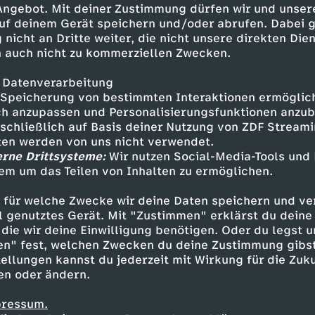
 Angebot. Mit deiner Zustimmung dürfen wir und unser
uf deinem Gerät speichern und/oder abrufen. Dabei 
 nicht an Dritte weiter, die nicht unsere direkten Dien
 auch nicht zu kommerziellen Zwecken.
 Datenverarbeitung
Speicherung von bestimmten Interaktionen ermöglicht
h anzupassen und Personalisierungsfunktionen anzub
sschließlich auf Basis deiner Nutzung von ZDF Stream
tten werden von uns nicht verwendet.
erne Drittsysteme:
Wir nutzen Social-Media-Tools und
em um das Teilen von Inhalten zu ermöglichen.
Inhalte entdecken
 für welche Zwecke wir deine Daten speichern und ver
gazin
informativ
phoenix vor ort
ell genutztes Gerät. Mit "Zustimmen" erklärst du dein
die wir deine Einwilligung benötigen. Oder du legst u
en" fest, welchen Zwecken du deine Zustimmung gibst
ellungen kannst du jederzeit mit Wirkung für die Zuku
en oder ändern.
pressum.