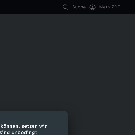
Suche
Mein ZDF
 können, setzen wir
 sind unbedingt