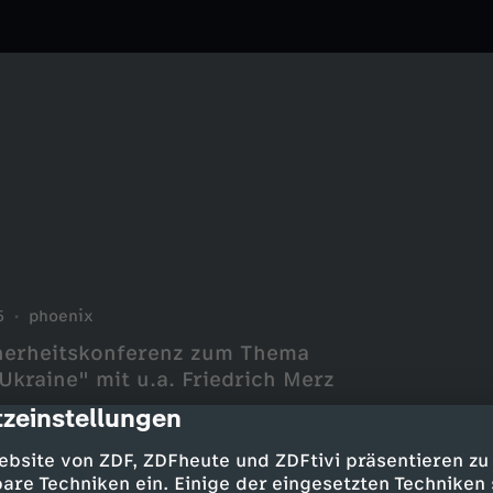
5
phoenix
cherheitskonferenz zum Thema
Ukraine" mit u.a. Friedrich Merz
zeinstellungen
cription
ebsite von ZDF, ZDFheute und ZDFtivi präsentieren zu
are Techniken ein. Einige der eingesetzten Techniken