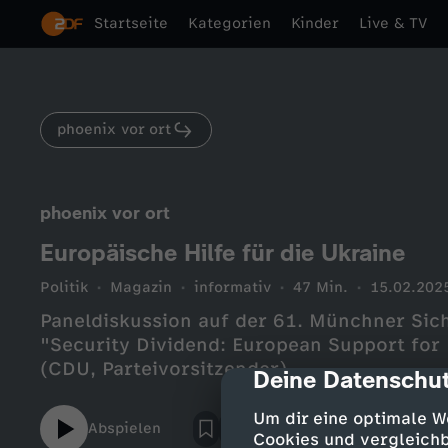
Startseite
Kategorien
Kinder
Live & TV
phoenix vor ort
phoenix vor ort
Europäische Hilfe für die Ukraine
Politik
Magazin
informativ
47 Min.
15.02.202
Paneldiskussion auf der 61. Münchner Si
"Security Dividend: European Support for 
(CDU, Parteivorsitzender)
Deine Datenschut
cmp-dialog-des
Um dir eine optimale W
Abspielen
Cookies und vergleichb