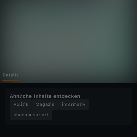
v
o
r
o
r
t
Details
-
Ähnliche Inhalte entdecken
G
Politik
Magazin
informativ
phoenix vor ort
r
ü