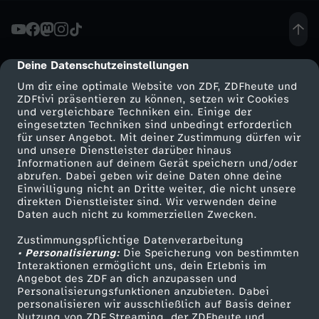
n
e
Deine Datenschutzeinstellungen
cmp-dialog-description
Um dir eine optimale Website von ZDF, ZDFheute und
s
ZDFtivi präsentieren zu können, setzen wir Cookies
und vergleichbare Techniken ein. Einige der
eingesetzten Techniken sind unbedingt erforderlich
t
für unser Angebot. Mit deiner Zustimmung dürfen wir
Mehr ZDF
Service
und unsere Dienstleister darüber hinaus
e
Informationen auf deinem Gerät speichern und/oder
ZDF-Apps
ZDFmitreden
abrufen. Dabei geben wir deine Daten ohne deine
Einwilligung nicht an Dritte weiter, die nicht unsere
l
Smart TV
Kontakt zum ZDF
direkten Dienstleister sind. Wir verwenden deine
Daten auch nicht zu kommerziellen Zwecken.
ZDFtext
Tickets
l
Zustimmungspflichtige Datenverarbeitung
Livestreams
Zuschauerservice
• Personalisierung:
Die Speicherung von bestimmten
e
Sendungen A-Z
Hilfe
Interaktionen ermöglicht uns, dein Erlebnis im
Angebot des ZDF an dich anzupassen und
TV-Programm
Personalisierungsfunktionen anzubieten. Dabei
n
personalisieren wir ausschließlich auf Basis deiner
Nutzung von ZDF Streaming, der ZDFheute und