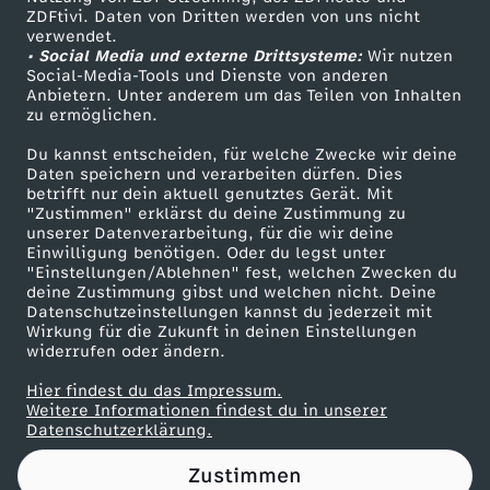
ZDFtivi. Daten von Dritten werden von uns nicht
W
Das ZDF
verwendet.
• Social Media und externe Drittsysteme:
Wir nutzen
ZDF Unternehmen
a
Social-Media-Tools und Dienste von anderen
Anbietern. Unter anderem um das Teilen von Inhalten
Karriere
zu ermöglichen.
h
Presseportal
Du kannst entscheiden, für welche Zwecke wir deine
ZDF goes Schule
Daten speichern und verarbeiten dürfen. Dies
l
betrifft nur dein aktuell genutztes Gerät. Mit
Werbefernsehen
"Zustimmen" erklärst du deine Zustimmung zu
p
unserer Datenverarbeitung, für die wir deine
Mainzelmännchen
Einwilligung benötigen. Oder du legst unter
"Einstellungen/Ablehnen" fest, welchen Zwecken du
r
deine Zustimmung gibst und welchen nicht. Deine
Datenschutzeinstellungen kannst du jederzeit mit
Wirkung für die Zukunft in deinen Einstellungen
o
widerrufen oder ändern.
g
Hier findest du das Impressum.
Partner
Weitere Informationen findest du in unserer
Datenschutzerklärung.
r
Zustimmen