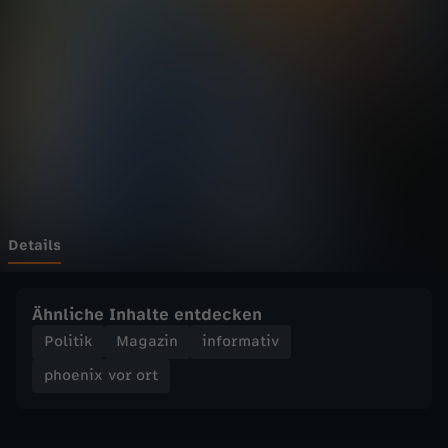
v
o
r
o
r
t
Details
-
Ähnliche Inhalte entdecken
G
Politik
Magazin
informativ
phoenix vor ort
r
ü