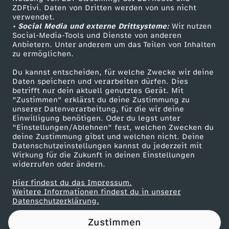
ZDFtivi. Daten von Dritten werden von uns nicht
t
Das ZDF
verwendet.
• Social Media und externe Drittsysteme:
Wir nutzen
ZDF Unternehmen
z
Social-Media-Tools und Dienste von anderen
Anbietern. Unter anderem um das Teilen von Inhalten
Karriere
zu ermöglichen.
:
Presseportal
Du kannst entscheiden, für welche Zwecke wir deine
ZDF goes Schule
Daten speichern und verarbeiten dürfen. Dies
B
betrifft nur dein aktuell genutztes Gerät. Mit
Werbefernsehen
"Zustimmen" erklärst du deine Zustimmung zu
r
unserer Datenverarbeitung, für die wir deine
Mainzelmännchen
Einwilligung benötigen. Oder du legst unter
"Einstellungen/Ablehnen" fest, welchen Zwecken du
a
deine Zustimmung gibst und welchen nicht. Deine
Datenschutzeinstellungen kannst du jederzeit mit
Wirkung für die Zukunft in deinen Einstellungen
n
widerrufen oder ändern.
t
Hier findest du das Impressum.
Partner
Weitere Informationen findest du in unserer
Datenschutzerklärung.
n
Zustimmen