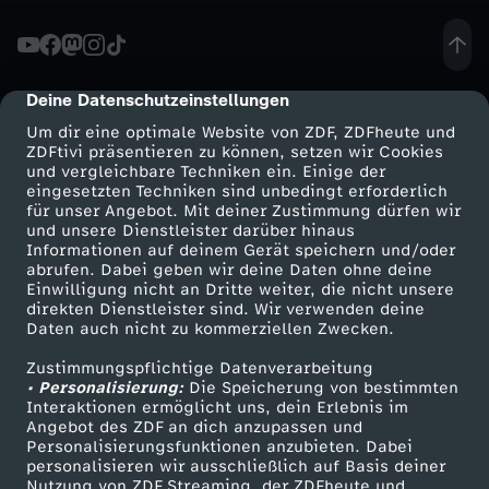
n
e
Deine Datenschutzeinstellungen
cmp-dialog-description
Um dir eine optimale Website von ZDF, ZDFheute und
n
ZDFtivi präsentieren zu können, setzen wir Cookies
und vergleichbare Techniken ein. Einige der
eingesetzten Techniken sind unbedingt erforderlich
-
für unser Angebot. Mit deiner Zustimmung dürfen wir
Mehr ZDF
Service
und unsere Dienstleister darüber hinaus
V
Informationen auf deinem Gerät speichern und/oder
ZDF-Apps
ZDFmitreden
abrufen. Dabei geben wir deine Daten ohne deine
Einwilligung nicht an Dritte weiter, die nicht unsere
o
Smart TV
Kontakt zum ZDF
direkten Dienstleister sind. Wir verwenden deine
Daten auch nicht zu kommerziellen Zwecken.
ZDFtext
Tickets
r
Zustimmungspflichtige Datenverarbeitung
Livestreams
Zuschauerservice
• Personalisierung:
Die Speicherung von bestimmten
s
Sendungen A-Z
Hilfe
Interaktionen ermöglicht uns, dein Erlebnis im
Angebot des ZDF an dich anzupassen und
TV-Programm
Personalisierungsfunktionen anzubieten. Dabei
i
personalisieren wir ausschließlich auf Basis deiner
Nutzung von ZDF Streaming, der ZDFheute und