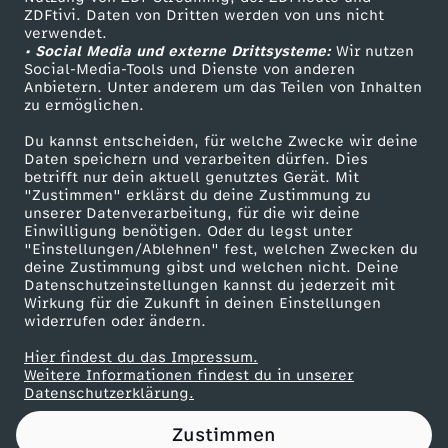
ZDFtivi. Daten von Dritten werden von uns nicht
ü
Das ZDF
verwendet.
• Social Media und externe Drittsysteme:
Wir nutzen
ZDF Unternehmen
n
Social-Media-Tools und Dienste von anderen
Anbietern. Unter anderem um das Teilen von Inhalten
Karriere
zu ermöglichen.
e
Presseportal
Du kannst entscheiden, für welche Zwecke wir deine
ZDF goes Schule
Daten speichern und verarbeiten dürfen. Dies
n
betrifft nur dein aktuell genutztes Gerät. Mit
Werbefernsehen
"Zustimmen" erklärst du deine Zustimmung zu
-
unserer Datenverarbeitung, für die wir deine
Mainzelmännchen
Einwilligung benötigen. Oder du legst unter
"Einstellungen/Ablehnen" fest, welchen Zwecken du
P
deine Zustimmung gibst und welchen nicht. Deine
Datenschutzeinstellungen kannst du jederzeit mit
Wirkung für die Zukunft in deinen Einstellungen
a
widerrufen oder ändern.
r
Hier findest du das Impressum.
Partner
Weitere Informationen findest du in unserer
Datenschutzerklärung.
t
Zustimmen