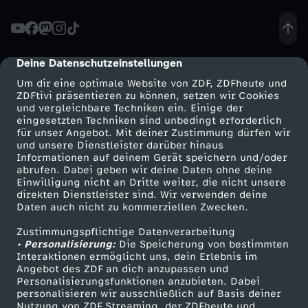
e
c
Deine Datenschutzeinstellungen
cmp-dialog-description
Um dir eine optimale Website von ZDF, ZDFheute und
k
ZDFtivi präsentieren zu können, setzen wir Cookies
und vergleichbare Techniken ein. Einige der
eingesetzten Techniken sind unbedingt erforderlich
b
für unser Angebot. Mit deiner Zustimmung dürfen wir
Mehr ZDF
Service
und unsere Dienstleister darüber hinaus
e
Informationen auf deinem Gerät speichern und/oder
ZDF-Apps
ZDFmitreden
abrufen. Dabei geben wir deine Daten ohne deine
Einwilligung nicht an Dritte weiter, die nicht unsere
i
Smart TV
Kontakt zum ZDF
direkten Dienstleister sind. Wir verwenden deine
Daten auch nicht zu kommerziellen Zwecken.
ZDFtext
Tickets
m
Zustimmungspflichtige Datenverarbeitung
Livestreams
Zuschauerservice
• Personalisierung:
Die Speicherung von bestimmten
G
Sendungen A-Z
Hilfe
Interaktionen ermöglicht uns, dein Erlebnis im
Angebot des ZDF an dich anzupassen und
TV-Programm
Personalisierungsfunktionen anzubieten. Dabei
r
personalisieren wir ausschließlich auf Basis deiner
Nutzung von ZDF Streaming, der ZDFheute und