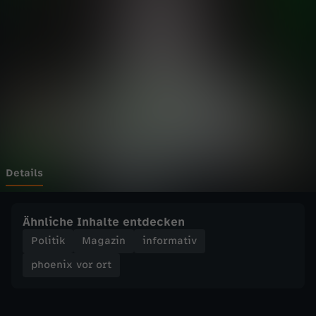
v
o
r
o
r
t
Details
-
Ähnliche Inhalte entdecken
H
Politik
Magazin
informativ
phoenix vor ort
a
b