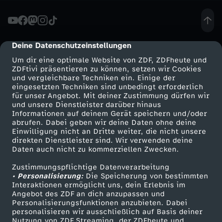
r
a
Deine Datenschutzeinstellungen
cmp-dialog-description
Um dir eine optimale Website von ZDF, ZDFheute und
t
ZDFtivi präsentieren zu können, setzen wir Cookies
und vergleichbare Techniken ein. Einige der
eingesetzten Techniken sind unbedingt erforderlich
i
für unser Angebot. Mit deiner Zustimmung dürfen wir
Mehr ZDF
Service
und unsere Dienstleister darüber hinaus
o
Informationen auf deinem Gerät speichern und/oder
ZDF-Apps
ZDFmitreden
abrufen. Dabei geben wir deine Daten ohne deine
Einwilligung nicht an Dritte weiter, die nicht unsere
n
Smart TV
Kontakt zum ZDF
direkten Dienstleister sind. Wir verwenden deine
Daten auch nicht zu kommerziellen Zwecken.
ZDFtext
Tickets
s
Zustimmungspflichtige Datenverarbeitung
Livestreams
Zuschauerservice
• Personalisierung:
Die Speicherung von bestimmten
a
Sendungen A-Z
Hilfe
Interaktionen ermöglicht uns, dein Erlebnis im
Angebot des ZDF an dich anzupassen und
TV-Programm
Personalisierungsfunktionen anzubieten. Dabei
b
personalisieren wir ausschließlich auf Basis deiner
Nutzung von ZDF Streaming, der ZDFheute und