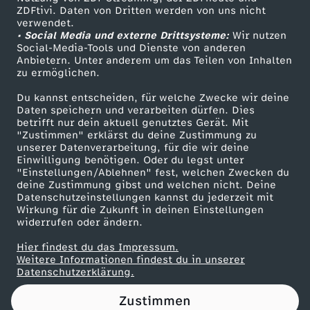
ZDFtivi. Daten von Dritten werden von uns nicht
k
Das ZDF
verwendet.
• Social Media und externe Drittsysteme:
Wir nutzen
ZDF Unternehmen
o
Social-Media-Tools und Dienste von anderen
Anbietern. Unter anderem um das Teilen von Inhalten
Karriere
zu ermöglichen.
m
Presseportal
Du kannst entscheiden, für welche Zwecke wir deine
ZDF goes Schule
Daten speichern und verarbeiten dürfen. Dies
m
betrifft nur dein aktuell genutztes Gerät. Mit
Werbefernsehen
"Zustimmen" erklärst du deine Zustimmung zu
e
unserer Datenverarbeitung, für die wir deine
Mainzelmännchen
Einwilligung benötigen. Oder du legst unter
"Einstellungen/Ablehnen" fest, welchen Zwecken du
n
deine Zustimmung gibst und welchen nicht. Deine
Datenschutzeinstellungen kannst du jederzeit mit
Wirkung für die Zukunft in deinen Einstellungen
m
widerrufen oder ändern.
i
Hier findest du das Impressum.
Partner
Weitere Informationen findest du in unserer
Datenschutzerklärung.
t
Zustimmen