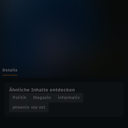
v
o
r
o
r
t
Details
-
Ähnliche Inhalte entdecken
M
Politik
Magazin
informativ
phoenix vor ort
i
g