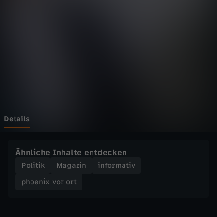
v
o
r
o
r
t
Details
-
Ähnliche Inhalte entdecken
P
Politik
Magazin
informativ
phoenix vor ort
a
r