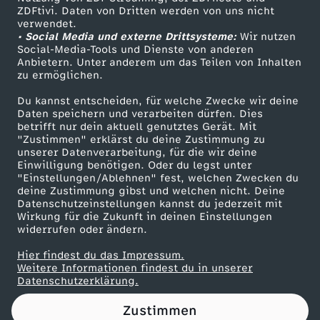
ZDFtivi. Daten von Dritten werden von uns nicht
L
Das ZDF
verwendet.
• Social Media und externe Drittsysteme:
Wir nutzen
ZDF Unternehmen
i
Social-Media-Tools und Dienste von anderen
Anbietern. Unter anderem um das Teilen von Inhalten
Karriere
zu ermöglichen.
n
Presseportal
Du kannst entscheiden, für welche Zwecke wir deine
ZDF goes Schule
Daten speichern und verarbeiten dürfen. Dies
k
betrifft nur dein aktuell genutztes Gerät. Mit
Werbefernsehen
"Zustimmen" erklärst du deine Zustimmung zu
e
unserer Datenverarbeitung, für die wir deine
Mainzelmännchen
Einwilligung benötigen. Oder du legst unter
"Einstellungen/Ablehnen" fest, welchen Zwecken du
:
deine Zustimmung gibst und welchen nicht. Deine
Datenschutzeinstellungen kannst du jederzeit mit
Wirkung für die Zukunft in deinen Einstellungen
A
widerrufen oder ändern.
b
Hier findest du das Impressum.
Partner
Weitere Informationen findest du in unserer
Datenschutzerklärung.
s
Zustimmen