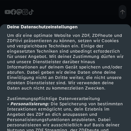
t
e
Deine Datenschutzeinstellungen
cmp-dialog-description
Um dir eine optimale Website von ZDF, ZDFheute und
i
ZDFtivi präsentieren zu können, setzen wir Cookies
und vergleichbare Techniken ein. Einige der
eingesetzten Techniken sind unbedingt erforderlich
t
für unser Angebot. Mit deiner Zustimmung dürfen wir
Mehr ZDF
Service
und unsere Dienstleister darüber hinaus
a
Informationen auf deinem Gerät speichern und/oder
ZDF-Apps
ZDFmitreden
abrufen. Dabei geben wir deine Daten ohne deine
Einwilligung nicht an Dritte weiter, die nicht unsere
g
Smart TV
Kontakt zum ZDF
direkten Dienstleister sind. Wir verwenden deine
Daten auch nicht zu kommerziellen Zwecken.
ZDFtext
Tickets
D
Zustimmungspflichtige Datenverarbeitung
Livestreams
Zuschauerservice
• Personalisierung:
Die Speicherung von bestimmten
i
Sendungen A-Z
Hilfe
Interaktionen ermöglicht uns, dein Erlebnis im
Angebot des ZDF an dich anzupassen und
TV-Programm
Personalisierungsfunktionen anzubieten. Dabei
e
personalisieren wir ausschließlich auf Basis deiner
Nutzung von ZDF Streaming, der ZDFheute und