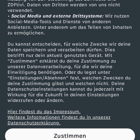
ZDFtivi. Daten von Dritten werden von uns nicht
m
Das ZDF
verwendet.
• Social Media und externe Drittsysteme:
Wir nutzen
ZDF Unternehmen
u
Social-Media-Tools und Dienste von anderen
Anbietern. Unter anderem um das Teilen von Inhalten
Karriere
zu ermöglichen.
s
Presseportal
Du kannst entscheiden, für welche Zwecke wir deine
ZDF goes Schule
Daten speichern und verarbeiten dürfen. Dies
s
betrifft nur dein aktuell genutztes Gerät. Mit
Werbefernsehen
"Zustimmen" erklärst du deine Zustimmung zu
w
unserer Datenverarbeitung, für die wir deine
Mainzelmännchen
Einwilligung benötigen. Oder du legst unter
"Einstellungen/Ablehnen" fest, welchen Zwecken du
e
deine Zustimmung gibst und welchen nicht. Deine
Datenschutzeinstellungen kannst du jederzeit mit
Wirkung für die Zukunft in deinen Einstellungen
i
widerrufen oder ändern.
t
Hier findest du das Impressum.
Partner
Weitere Informationen findest du in unserer
Datenschutzerklärung.
e
Zustimmen