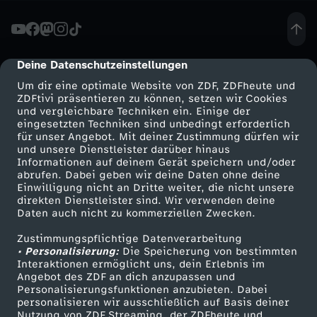
t
o
Deine Datenschutzeinstellungen
cmp-dialog-description
Um dir eine optimale Website von ZDF, ZDFheute und
r
ZDFtivi präsentieren zu können, setzen wir Cookies
und vergleichbare Techniken ein. Einige der
eingesetzten Techniken sind unbedingt erforderlich
i
für unser Angebot. Mit deiner Zustimmung dürfen wir
Mehr ZDF
Service
und unsere Dienstleister darüber hinaus
u
Informationen auf deinem Gerät speichern und/oder
ZDF-Apps
ZDFmitreden
abrufen. Dabei geben wir deine Daten ohne deine
Einwilligung nicht an Dritte weiter, die nicht unsere
s
Smart TV
Kontakt zum ZDF
direkten Dienstleister sind. Wir verwenden deine
Daten auch nicht zu kommerziellen Zwecken.
ZDFtext
Tickets
:
Zustimmungspflichtige Datenverarbeitung
Livestreams
Zuschauerservice
• Personalisierung:
Die Speicherung von bestimmten
E
Sendungen A-Z
Hilfe
Interaktionen ermöglicht uns, dein Erlebnis im
Angebot des ZDF an dich anzupassen und
TV-Programm
Personalisierungsfunktionen anzubieten. Dabei
U
personalisieren wir ausschließlich auf Basis deiner
Nutzung von ZDF Streaming, der ZDFheute und