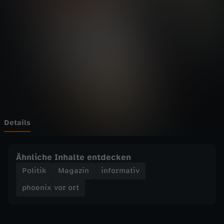
v
o
r
o
r
t
Details
-
Ähnliche Inhalte entdecken
P
Politik
Magazin
informativ
phoenix vor ort
i
s