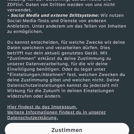
ZDFtivi. Daten von Dritten werden von uns nicht
u
Das ZDF
verwendet.
• Social Media und externe Drittsysteme:
Wir nutzen
ZDF Unternehmen
m
Social-Media-Tools und Dienste von anderen
Anbietern. Unter anderem um das Teilen von Inhalten
Karriere
zu ermöglichen.
L
Presseportal
Du kannst entscheiden, für welche Zwecke wir deine
ZDF goes Schule
Daten speichern und verarbeiten dürfen. Dies
e
betrifft nur dein aktuell genutztes Gerät. Mit
Werbefernsehen
"Zustimmen" erklärst du deine Zustimmung zu
P
unserer Datenverarbeitung, für die wir deine
Mainzelmännchen
Einwilligung benötigen. Oder du legst unter
"Einstellungen/Ablehnen" fest, welchen Zwecken du
e
deine Zustimmung gibst und welchen nicht. Deine
Datenschutzeinstellungen kannst du jederzeit mit
Wirkung für die Zukunft in deinen Einstellungen
n
widerrufen oder ändern.
-
Hier findest du das Impressum.
Partner
Weitere Informationen findest du in unserer
Datenschutzerklärung.
U
Zustimmen