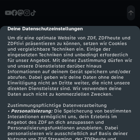
m
a
Deine Datenschutzeinstellungen
cmp-dialog-description
Um dir eine optimale Website von ZDF, ZDFheute und
s
ZDFtivi präsentieren zu können, setzen wir Cookies
und vergleichbare Techniken ein. Einige der
eingesetzten Techniken sind unbedingt erforderlich
W
für unser Angebot. Mit deiner Zustimmung dürfen wir
Mehr ZDF
Service
und unsere Dienstleister darüber hinaus
a
Informationen auf deinem Gerät speichern und/oder
ZDF-Apps
ZDFmitreden
abrufen. Dabei geben wir deine Daten ohne deine
Einwilligung nicht an Dritte weiter, die nicht unsere
l
Smart TV
Kontakt zum ZDF
direkten Dienstleister sind. Wir verwenden deine
Daten auch nicht zu kommerziellen Zwecken.
ZDFtext
Tickets
d
Zustimmungspflichtige Datenverarbeitung
Livestreams
Zuschauerservice
• Personalisierung:
Die Speicherung von bestimmten
e
Sendungen A-Z
Hilfe
Interaktionen ermöglicht uns, dein Erlebnis im
Angebot des ZDF an dich anzupassen und
TV-Programm
Personalisierungsfunktionen anzubieten. Dabei
z
personalisieren wir ausschließlich auf Basis deiner
Nutzung von ZDF Streaming, der ZDFheute und