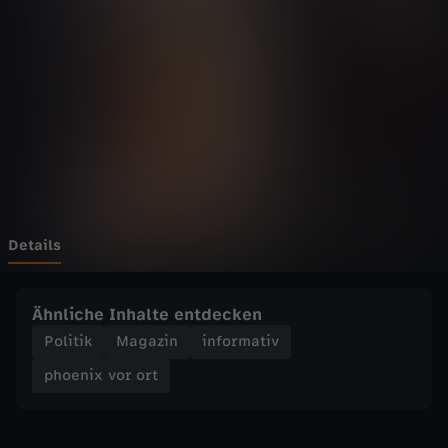
v
o
r
o
r
t
Details
-
Ähnliche Inhalte entdecken
T
Politik
Magazin
informativ
phoenix vor ort
h
o