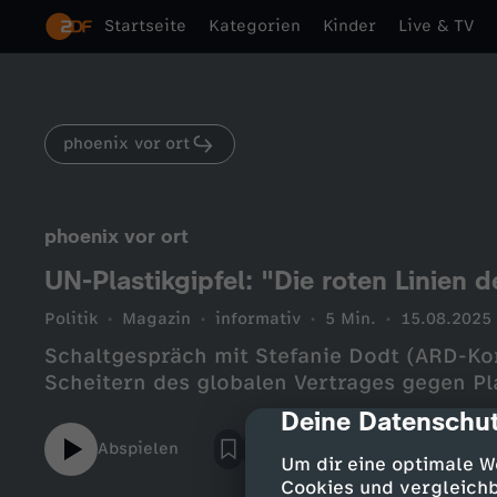
Startseite
Kategorien
Kinder
Live & TV
phoenix vor ort
phoenix vor ort
UN-Plastikgipfel: "Die roten Linien 
Politik
Magazin
informativ
5 Min.
15.08.2025
Schaltgespräch mit Stefanie Dodt (ARD-K
Scheitern des globalen Vertrages gegen P
Deine Datenschut
cmp-dialog-des
Abspielen
Um dir eine optimale W
Cookies und vergleichb