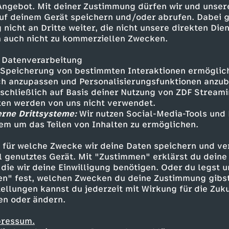
 Angebot. Mit deiner Zustimmung dürfen wir und unser
uf deinem Gerät speichern und/oder abrufen. Dabei 
 nicht an Dritte weiter, die nicht unsere direkten Dien
 auch nicht zu kommerziellen Zwecken.
 Datenverarbeitung
Speicherung von bestimmten Interaktionen ermöglicht
h anzupassen und Personalisierungsfunktionen anzub
sschließlich auf Basis deiner Nutzung von ZDF Stream
tten werden von uns nicht verwendet.
erne Drittsysteme:
Wir nutzen Social-Media-Tools und
em um das Teilen von Inhalten zu ermöglichen.
Inhalte entdecken
 für welche Zwecke wir deine Daten speichern und ver
gazin
informativ
phoenix vor ort
ell genutztes Gerät. Mit "Zustimmen" erklärst du dein
die wir deine Einwilligung benötigen. Oder du legst u
en" fest, welchen Zwecken du deine Zustimmung gibst
ellungen kannst du jederzeit mit Wirkung für die Zuku
en oder ändern.
pressum.