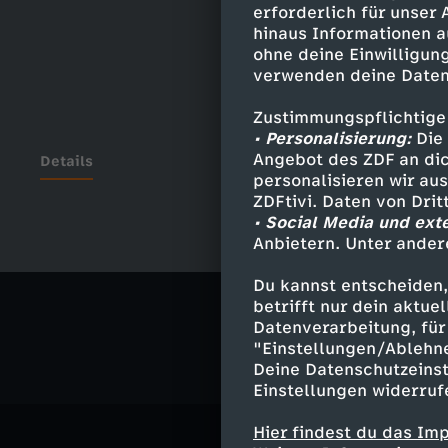
erforderlich für unser
hinaus Informationen a
ohne deine Einwilligung
verwenden deine Daten
Zustimmungspflichtige
• Personalisierung:
Die 
Angebot des ZDF an dic
Details
personalisieren wir au
ZDFtivi. Daten von Dri
• Social Media und ext
Anbietern. Unter ander
Ähnliche 
Du kannst entscheiden,
Politik
Ma
betrifft nur dein aktu
Datenverarbeitung, für 
"Einstellungen/Ablehn
Deine Datenschutzeinst
Einstellungen widerruf
Hier findest du das Im