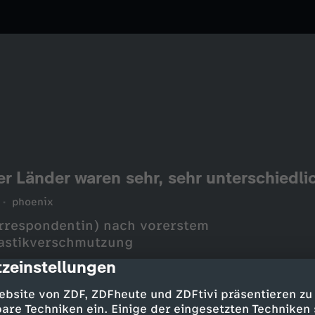
der Länder waren sehr, sehr unterschiedli
phoenix
orrespondentin) nach vorerstem
lastikverschmutzung
zeinstellungen
cription
ebsite von ZDF, ZDFheute und ZDFtivi präsentieren zu
are Techniken ein. Einige der eingesetzten Techniken