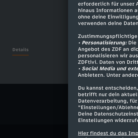
erforderlich für unser
hinaus Informationen a
ohne deine Einwilligung
verwenden deine Daten
Zustimmungspflichtige
• Personalisierung:
Die 
Angebot des ZDF an dic
Details
personalisieren wir au
ZDFtivi. Daten von Dri
• Social Media und ext
Anbietern. Unter ander
Ähnliche 
Du kannst entscheiden,
Politik
Ma
betrifft nur dein aktu
Datenverarbeitung, für 
"Einstellungen/Ablehn
Deine Datenschutzeinst
Einstellungen widerruf
Hier findest du das Im