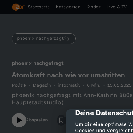
Startseite
Kategorien
Kinder
Live & TV
phoenix nachgefragt
phoenix nachgefragt
Atomkraft nach wie vor umstritten
Politik
Magazin
informativ
6 Min.
15.01.2025
phoenix nachgefragt mit Ann-Kathrin Büü
Hauptstadtstudio)
Deine Datenschut
cmp-dialog-des
Abspielen
Um dir eine optimale W
Cookies und vergleichb