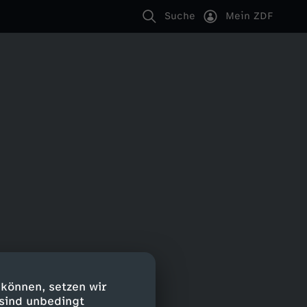
Suche
Mein ZDF
 können, setzen wir
 sind unbedingt