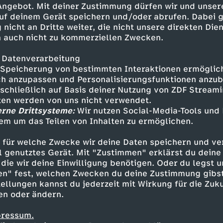
 Angebot. Mit deiner Zustimmung dürfen wir und unser
uf deinem Gerät speichern und/oder abrufen. Dabei 
 nicht an Dritte weiter, die nicht unsere direkten Dien
 auch nicht zu kommerziellen Zwecken.
 Datenverarbeitung
Speicherung von bestimmten Interaktionen ermöglicht
h anzupassen und Personalisierungsfunktionen anzub
sschließlich auf Basis deiner Nutzung von ZDF Stream
tten werden von uns nicht verwendet.
erne Drittsysteme:
Wir nutzen Social-Media-Tools und
em um das Teilen von Inhalten zu ermöglichen.
Inhalte entdecken
 für welche Zwecke wir deine Daten speichern und ver
gazin
informativ
phoenix nachgefragt
ell genutztes Gerät. Mit "Zustimmen" erklärst du dein
die wir deine Einwilligung benötigen. Oder du legst u
en" fest, welchen Zwecken du deine Zustimmung gibst
ellungen kannst du jederzeit mit Wirkung für die Zuku
en oder ändern.
pressum.