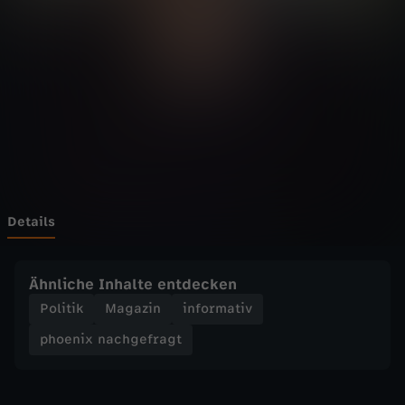
n
a
c
h
g
e
Details
f
Ähnliche Inhalte entdecken
r
Politik
Magazin
informativ
phoenix nachgefragt
a
g