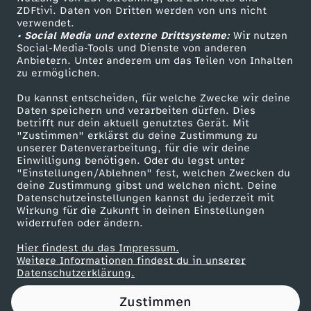
ZDFtivi. Daten von Dritten werden von uns nicht
t
Das ZDF
verwendet.
• Social Media und externe Drittsysteme:
Wir nutzen
ZDF Unternehmen
e
Social-Media-Tools und Dienste von anderen
Anbietern. Unter anderem um das Teilen von Inhalten
Karriere
zu ermöglichen.
i
Presseportal
Du kannst entscheiden, für welche Zwecke wir deine
ZDF goes Schule
Daten speichern und verarbeiten dürfen. Dies
t
betrifft nur dein aktuell genutztes Gerät. Mit
Werbefernsehen
"Zustimmen" erklärst du deine Zustimmung zu
a
unserer Datenverarbeitung, für die wir deine
Mainzelmännchen
Einwilligung benötigen. Oder du legst unter
"Einstellungen/Ablehnen" fest, welchen Zwecken du
g
deine Zustimmung gibst und welchen nicht. Deine
Datenschutzeinstellungen kannst du jederzeit mit
Wirkung für die Zukunft in deinen Einstellungen
:
widerrufen oder ändern.
G
Hier findest du das Impressum.
Partner
Weitere Informationen findest du in unserer
Datenschutzerklärung.
u
Zustimmen