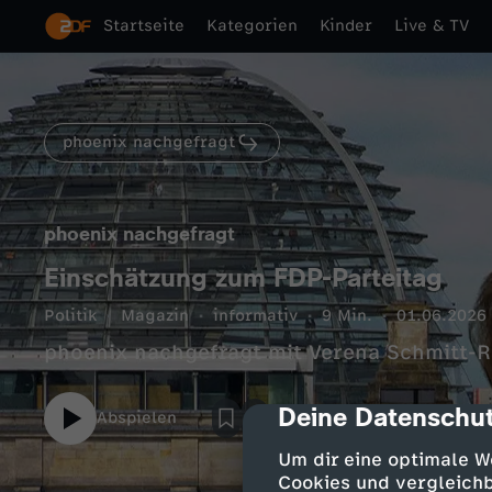
Startseite
Kategorien
Kinder
Live & TV
phoenix nachgefragt
phoenix nachgefragt
Einschätzung zum FDP-Parteitag
Politik
Magazin
informativ
9 Min.
01.06.2026
phoenix nachgefragt mit Verena Schmitt-
Deine Datenschut
cmp-dialog-des
Abspielen
Um dir eine optimale W
Cookies und vergleichb