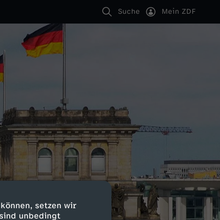
Suche
Mein ZDF
 können, setzen wir
 sind unbedingt