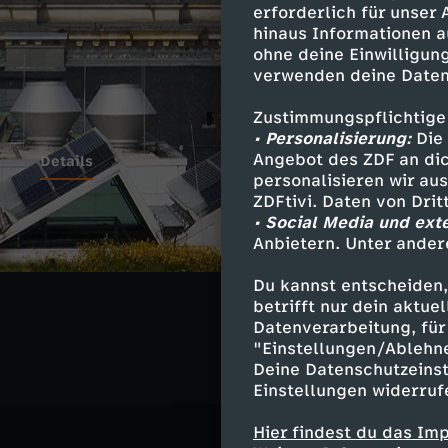
erforderlich für unser
hinaus Informationen a
ohne deine Einwilligung
verwenden deine Daten
Zustimmungspflichtige
• Personalisierung:
Die 
Angebot des ZDF an dic
Details
personalisieren wir au
ZDFtivi. Daten von Dri
• Social Media und ext
Anbietern. Unter ander
Ähnliche 
Du kannst entscheiden,
Politik
Ma
betrifft nur dein aktu
Datenverarbeitung, für 
"Einstellungen/Ablehn
Deine Datenschutzeinst
Einstellungen widerruf
Hier findest du das Im