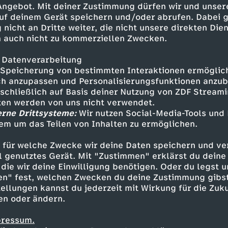
 Angebot. Mit deiner Zustimmung dürfen wir und unser
uf deinem Gerät speichern und/oder abrufen. Dabei 
 nicht an Dritte weiter, die nicht unsere direkten Dien
 auch nicht zu kommerziellen Zwecken.
 Datenverarbeitung
Speicherung von bestimmten Interaktionen ermöglicht
h anzupassen und Personalisierungsfunktionen anzub
sschließlich auf Basis deiner Nutzung von ZDF Stream
tten werden von uns nicht verwendet.
erne Drittsysteme:
Wir nutzen Social-Media-Tools und
em um das Teilen von Inhalten zu ermöglichen.
Inhalte entdecken
 für welche Zwecke wir deine Daten speichern und ver
gazin
informativ
phoenix nachgefragt
ell genutztes Gerät. Mit "Zustimmen" erklärst du dein
die wir deine Einwilligung benötigen. Oder du legst u
en" fest, welchen Zwecken du deine Zustimmung gibst
ellungen kannst du jederzeit mit Wirkung für die Zuku
en oder ändern.
pressum.