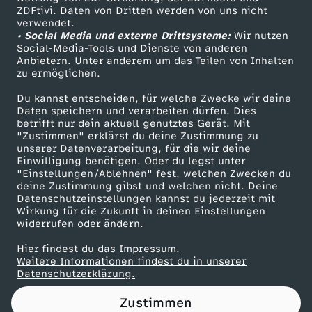
ZDFtivi. Daten von Dritten werden von uns nicht
o
Das ZDF
verwendet.
• Social Media und externe Drittsysteme:
Wir nutzen
ZDF Unternehmen
r
Social-Media-Tools und Dienste von anderen
Anbietern. Unter anderem um das Teilen von Inhalten
Karriere
zu ermöglichen.
m
Presseportal
Du kannst entscheiden, für welche Zwecke wir deine
ZDF goes Schule
Daten speichern und verarbeiten dürfen. Dies
:
betrifft nur dein aktuell genutztes Gerät. Mit
Werbefernsehen
"Zustimmen" erklärst du deine Zustimmung zu
G
unserer Datenverarbeitung, für die wir deine
Mainzelmännchen
Einwilligung benötigen. Oder du legst unter
"Einstellungen/Ablehnen" fest, welchen Zwecken du
e
deine Zustimmung gibst und welchen nicht. Deine
Datenschutzeinstellungen kannst du jederzeit mit
Wirkung für die Zukunft in deinen Einstellungen
s
widerrufen oder ändern.
u
Hier findest du das Impressum.
Partner
Weitere Informationen findest du in unserer
Datenschutzerklärung.
n
Zustimmen