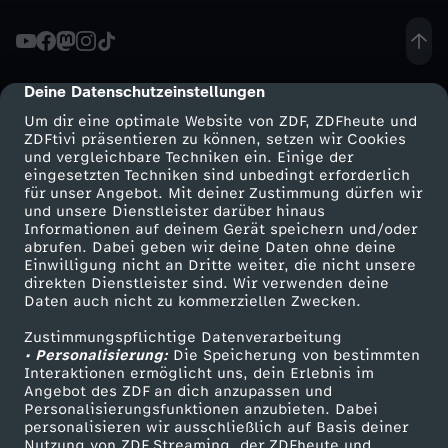
t
-
Deine Datenschutzeinstellungen
cmp-dialog-description
Um dir eine optimale Website von ZDF, ZDFheute und
G
ZDFtivi präsentieren zu können, setzen wir Cookies
und vergleichbare Techniken ein. Einige der
eingesetzten Techniken sind unbedingt erforderlich
K
für unser Angebot. Mit deiner Zustimmung dürfen wir
Mehr ZDF
Service
und unsere Dienstleister darüber hinaus
V
Informationen auf deinem Gerät speichern und/oder
ZDF-Apps
ZDFmitreden
abrufen. Dabei geben wir deine Daten ohne deine
Einwilligung nicht an Dritte weiter, die nicht unsere
-
Smart TV
Kontakt zum ZDF
direkten Dienstleister sind. Wir verwenden deine
Daten auch nicht zu kommerziellen Zwecken.
ZDFtext
Tickets
R
Zustimmungspflichtige Datenverarbeitung
Livestreams
Zuschauerservice
• Personalisierung:
Die Speicherung von bestimmten
e
Sendungen A-Z
Hilfe
Interaktionen ermöglicht uns, dein Erlebnis im
Angebot des ZDF an dich anzupassen und
TV-Programm
Personalisierungsfunktionen anzubieten. Dabei
f
personalisieren wir ausschließlich auf Basis deiner
Nutzung von ZDF Streaming, der ZDFheute und