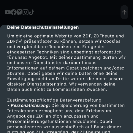
t
-
Deine Datenschutzeinstellungen
cmp-dialog-description
Um dir eine optimale Website von ZDF, ZDFheute und
G
ZDFtivi präsentieren zu können, setzen wir Cookies
und vergleichbare Techniken ein. Einige der
eingesetzten Techniken sind unbedingt erforderlich
r
für unser Angebot. Mit deiner Zustimmung dürfen wir
Mehr ZDF
Service
und unsere Dienstleister darüber hinaus
u
Informationen auf deinem Gerät speichern und/oder
ZDF-Apps
ZDFmitreden
abrufen. Dabei geben wir deine Daten ohne deine
Einwilligung nicht an Dritte weiter, die nicht unsere
n
Smart TV
Kontakt zum ZDF
direkten Dienstleister sind. Wir verwenden deine
Daten auch nicht zu kommerziellen Zwecken.
ZDFtext
Tickets
d
Zustimmungspflichtige Datenverarbeitung
Livestreams
Zuschauerservice
• Personalisierung:
Die Speicherung von bestimmten
s
Sendungen A-Z
Hilfe
Interaktionen ermöglicht uns, dein Erlebnis im
Angebot des ZDF an dich anzupassen und
TV-Programm
Personalisierungsfunktionen anzubieten. Dabei
a
personalisieren wir ausschließlich auf Basis deiner
Nutzung von ZDF Streaming, der ZDFheute und