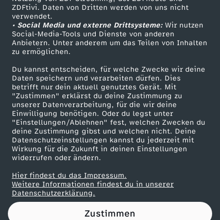
ZDFtivi. Daten von Dritten werden von uns nicht
t
Das ZDF
verwendet.
• Social Media und externe Drittsysteme:
Wir nutzen
ZDF Unternehmen
z
Social-Media-Tools und Dienste von anderen
Anbietern. Unter anderem um das Teilen von Inhalten
Karriere
zu ermöglichen.
p
Presseportal
Du kannst entscheiden, für welche Zwecke wir deine
ZDF goes Schule
Daten speichern und verarbeiten dürfen. Dies
a
betrifft nur dein aktuell genutztes Gerät. Mit
Werbefernsehen
"Zustimmen" erklärst du deine Zustimmung zu
p
unserer Datenverarbeitung, für die wir deine
Mainzelmännchen
Einwilligung benötigen. Oder du legst unter
"Einstellungen/Ablehnen" fest, welchen Zwecken du
i
deine Zustimmung gibst und welchen nicht. Deine
Datenschutzeinstellungen kannst du jederzeit mit
Wirkung für die Zukunft in deinen Einstellungen
e
widerrufen oder ändern.
r
Hier findest du das Impressum.
Partner
Weitere Informationen findest du in unserer
Datenschutzerklärung.
d
Zustimmen