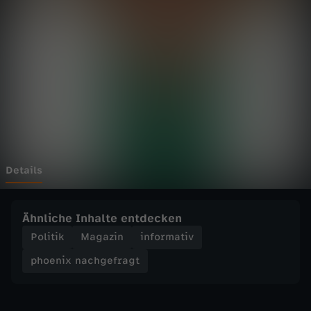
n
a
c
h
g
e
Details
f
Ähnliche Inhalte entdecken
r
Politik
Magazin
informativ
phoenix nachgefragt
a
g