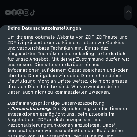
t
-
Deine Datenschutzeinstellungen
cmp-dialog-description
Um dir eine optimale Website von ZDF, ZDFheute und
J
ZDFtivi präsentieren zu können, setzen wir Cookies
und vergleichbare Techniken ein. Einige der
eingesetzten Techniken sind unbedingt erforderlich
a
für unser Angebot. Mit deiner Zustimmung dürfen wir
Mehr ZDF
Service
und unsere Dienstleister darüber hinaus
e
Informationen auf deinem Gerät speichern und/oder
ZDF-Apps
ZDFmitreden
abrufen. Dabei geben wir deine Daten ohne deine
Einwilligung nicht an Dritte weiter, die nicht unsere
g
Smart TV
Kontakt zum ZDF
direkten Dienstleister sind. Wir verwenden deine
Daten auch nicht zu kommerziellen Zwecken.
ZDFtext
Tickets
e
Zustimmungspflichtige Datenverarbeitung
Livestreams
Zuschauerservice
• Personalisierung:
Die Speicherung von bestimmten
r
Sendungen A-Z
Hilfe
Interaktionen ermöglicht uns, dein Erlebnis im
Angebot des ZDF an dich anzupassen und
TV-Programm
Personalisierungsfunktionen anzubieten. Dabei
z
personalisieren wir ausschließlich auf Basis deiner
Nutzung von ZDF Streaming, der ZDFheute und