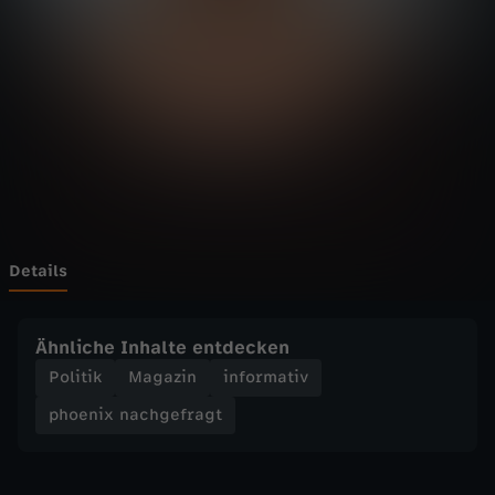
n
a
c
h
g
e
Details
f
Ähnliche Inhalte entdecken
r
Politik
Magazin
informativ
phoenix nachgefragt
a
g