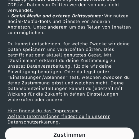
ZDFtivi. Daten von Dritten werden von uns nicht
u
Das ZDF
verwendet.
• Social Media und externe Drittsysteme:
Wir nutzen
ZDF Unternehmen
r
Social-Media-Tools und Dienste von anderen
Anbietern. Unter anderem um das Teilen von Inhalten
Karriere
zu ermöglichen.
R
Presseportal
Du kannst entscheiden, für welche Zwecke wir deine
ZDF goes Schule
Daten speichern und verarbeiten dürfen. Dies
e
betrifft nur dein aktuell genutztes Gerät. Mit
Werbefernsehen
"Zustimmen" erklärst du deine Zustimmung zu
g
unserer Datenverarbeitung, für die wir deine
Mainzelmännchen
Einwilligung benötigen. Oder du legst unter
"Einstellungen/Ablehnen" fest, welchen Zwecken du
i
deine Zustimmung gibst und welchen nicht. Deine
Datenschutzeinstellungen kannst du jederzeit mit
Wirkung für die Zukunft in deinen Einstellungen
e
widerrufen oder ändern.
r
Hier findest du das Impressum.
Partner
Weitere Informationen findest du in unserer
Datenschutzerklärung.
u
Zustimmen