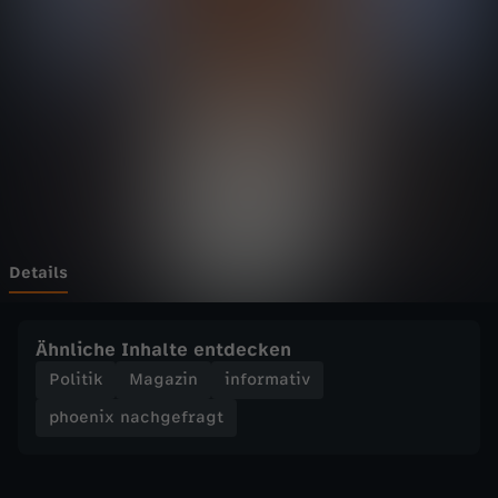
n
a
c
h
g
e
Details
f
Ähnliche Inhalte entdecken
r
Politik
Magazin
informativ
phoenix nachgefragt
a
g