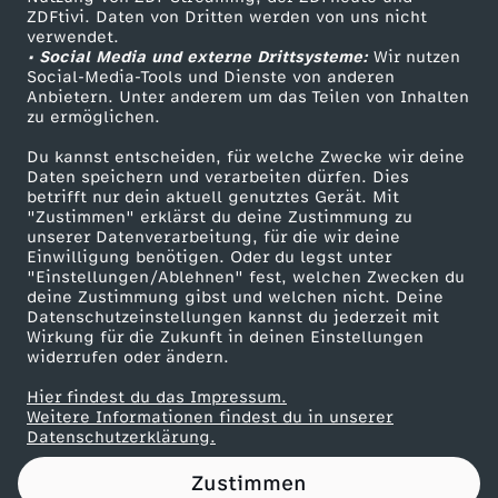
ZDFtivi. Daten von Dritten werden von uns nicht
s
Das ZDF
verwendet.
• Social Media und externe Drittsysteme:
Wir nutzen
ZDF Unternehmen
B
Social-Media-Tools und Dienste von anderen
Anbietern. Unter anderem um das Teilen von Inhalten
Karriere
zu ermöglichen.
o
Presseportal
Du kannst entscheiden, für welche Zwecke wir deine
ZDF goes Schule
Daten speichern und verarbeiten dürfen. Dies
i
betrifft nur dein aktuell genutztes Gerät. Mit
Werbefernsehen
"Zustimmen" erklärst du deine Zustimmung zu
e
unserer Datenverarbeitung, für die wir deine
Mainzelmännchen
Einwilligung benötigen. Oder du legst unter
"Einstellungen/Ablehnen" fest, welchen Zwecken du
u
deine Zustimmung gibst und welchen nicht. Deine
Datenschutzeinstellungen kannst du jederzeit mit
Wirkung für die Zukunft in deinen Einstellungen
.
widerrufen oder ändern.
a
Hier findest du das Impressum.
Partner
Weitere Informationen findest du in unserer
Datenschutzerklärung.
.
Zustimmen