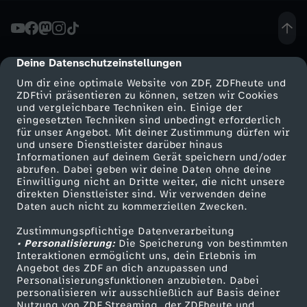
t
-
Deine Datenschutzeinstellungen
cmp-dialog-description
Um dir eine optimale Website von ZDF, ZDFheute und
J
ZDFtivi präsentieren zu können, setzen wir Cookies
und vergleichbare Techniken ein. Einige der
eingesetzten Techniken sind unbedingt erforderlich
o
für unser Angebot. Mit deiner Zustimmung dürfen wir
Mehr ZDF
Service
und unsere Dienstleister darüber hinaus
h
Informationen auf deinem Gerät speichern und/oder
ZDF-Apps
ZDFmitreden
abrufen. Dabei geben wir deine Daten ohne deine
Einwilligung nicht an Dritte weiter, die nicht unsere
a
Smart TV
Kontakt zum ZDF
direkten Dienstleister sind. Wir verwenden deine
Daten auch nicht zu kommerziellen Zwecken.
ZDFtext
Tickets
n
Zustimmungspflichtige Datenverarbeitung
Livestreams
Zuschauerservice
• Personalisierung:
Die Speicherung von bestimmten
n
Sendungen A-Z
Hilfe
Interaktionen ermöglicht uns, dein Erlebnis im
Angebot des ZDF an dich anzupassen und
TV-Programm
Personalisierungsfunktionen anzubieten. Dabei
e
personalisieren wir ausschließlich auf Basis deiner
Nutzung von ZDF Streaming, der ZDFheute und