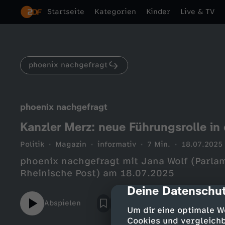
Startseite
Kategorien
Kinder
Live & TV
phoenix nachgefragt
phoenix nachgefragt
Kanzler Merz: neue Führungsrolle in 
Politik
Magazin
informativ
7 Min.
18.07.2025
phoenix nachgefragt mit Jana Wolf (Parla
Rheinische Post) am 18.07.2025
Deine Datenschut
cmp-dialog-des
Abspielen
Um dir eine optimale W
Cookies und vergleichb