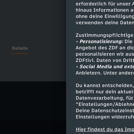
erforderlich für unser
hinaus Informationen a
ohne deine Einwilligung
verwenden deine Daten
Zustimmungspflichtige
• Personalisierung:
Die 
Angebot des ZDF an dic
Details
personalisieren wir au
ZDFtivi. Daten von Dri
• Social Media und ext
Anbietern. Unter ander
Ähnliche 
Du kannst entscheiden,
Politik
Ma
betrifft nur dein aktu
Datenverarbeitung, für 
"Einstellungen/Ablehn
Deine Datenschutzeinst
Einstellungen widerruf
Hier findest du das Im