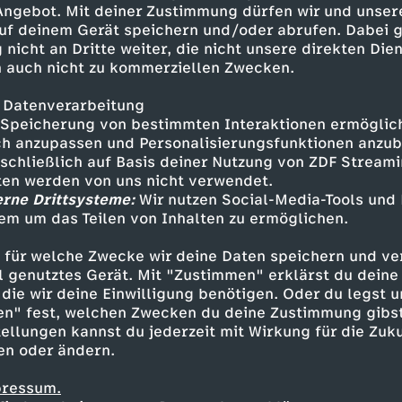
 Angebot. Mit deiner Zustimmung dürfen wir und unser
uf deinem Gerät speichern und/oder abrufen. Dabei 
 nicht an Dritte weiter, die nicht unsere direkten Dien
 auch nicht zu kommerziellen Zwecken.
 Datenverarbeitung
Speicherung von bestimmten Interaktionen ermöglicht
h anzupassen und Personalisierungsfunktionen anzub
sschließlich auf Basis deiner Nutzung von ZDF Stream
tten werden von uns nicht verwendet.
erne Drittsysteme:
Wir nutzen Social-Media-Tools und
em um das Teilen von Inhalten zu ermöglichen.
Inhalte entdecken
 für welche Zwecke wir deine Daten speichern und ver
gazin
informativ
phoenix nachgefragt
ell genutztes Gerät. Mit "Zustimmen" erklärst du dein
die wir deine Einwilligung benötigen. Oder du legst u
en" fest, welchen Zwecken du deine Zustimmung gibst
ellungen kannst du jederzeit mit Wirkung für die Zuku
en oder ändern.
pressum.