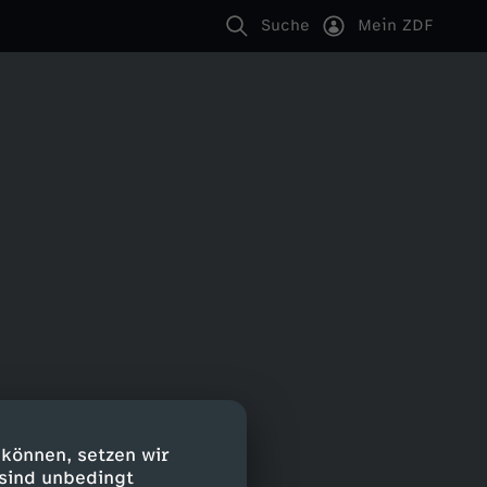
Suche
Mein ZDF
 können, setzen wir
 sind unbedingt