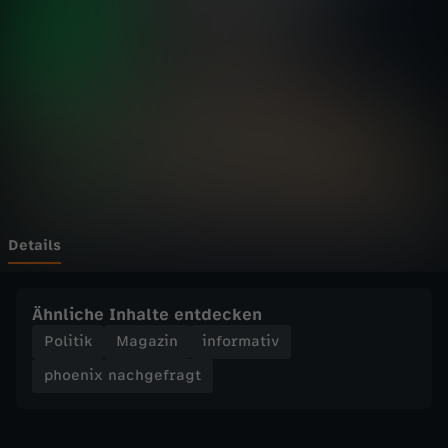
n
a
c
h
g
e
Details
f
Ähnliche Inhalte entdecken
r
Politik
Magazin
informativ
phoenix nachgefragt
a
g