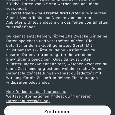
ZDFtivi. Daten von Dritten werden von uns nicht
o
Das ZDF
verwendet.
• Social Media und externe Drittsysteme:
Wir nutzen
ZDF Unternehmen
n
Social-Media-Tools und Dienste von anderen
Anbietern. Unter anderem um das Teilen von Inhalten
Karriere
zu ermöglichen.
s
Presseportal
Du kannst entscheiden, für welche Zwecke wir deine
ZDF goes Schule
Daten speichern und verarbeiten dürfen. Dies
p
betrifft nur dein aktuell genutztes Gerät. Mit
Werbefernsehen
"Zustimmen" erklärst du deine Zustimmung zu
o
unserer Datenverarbeitung, für die wir deine
Mainzelmännchen
Einwilligung benötigen. Oder du legst unter
"Einstellungen/Ablehnen" fest, welchen Zwecken du
l
deine Zustimmung gibst und welchen nicht. Deine
Datenschutzeinstellungen kannst du jederzeit mit
Wirkung für die Zukunft in deinen Einstellungen
i
widerrufen oder ändern.
t
Hier findest du das Impressum.
Partner
Weitere Informationen findest du in unserer
Datenschutzerklärung.
i
Zustimmen