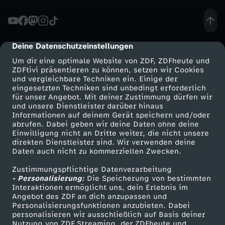
t
-
Deine Datenschutzeinstellungen
cmp-dialog-description
Um dir eine optimale Website von ZDF, ZDFheute und
M
ZDFtivi präsentieren zu können, setzen wir Cookies
und vergleichbare Techniken ein. Einige der
eingesetzten Techniken sind unbedingt erforderlich
i
für unser Angebot. Mit deiner Zustimmung dürfen wir
Mehr ZDF
Service
und unsere Dienstleister darüber hinaus
g
Informationen auf deinem Gerät speichern und/oder
ZDF-Apps
ZDFmitreden
abrufen. Dabei geben wir deine Daten ohne deine
Einwilligung nicht an Dritte weiter, die nicht unsere
r
Smart TV
Kontakt zum ZDF
direkten Dienstleister sind. Wir verwenden deine
Daten auch nicht zu kommerziellen Zwecken.
ZDFtext
Tickets
a
Zustimmungspflichtige Datenverarbeitung
Livestreams
Zuschauerservice
• Personalisierung:
Die Speicherung von bestimmten
t
Sendungen A-Z
Hilfe
Interaktionen ermöglicht uns, dein Erlebnis im
Angebot des ZDF an dich anzupassen und
TV-Programm
Personalisierungsfunktionen anzubieten. Dabei
i
personalisieren wir ausschließlich auf Basis deiner
Nutzung von ZDF Streaming, der ZDFheute und