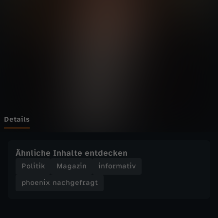
n
a
c
h
g
e
Details
f
Ähnliche Inhalte entdecken
r
Politik
Magazin
informativ
phoenix nachgefragt
a
g