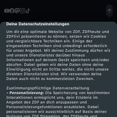
t
-
Deine Datenschutzeinstellungen
cmp-dialog-description
Um dir eine optimale Website von ZDF, ZDFheute und
R
ZDFtivi präsentieren zu können, setzen wir Cookies
und vergleichbare Techniken ein. Einige der
eingesetzten Techniken sind unbedingt erforderlich
e
für unser Angebot. Mit deiner Zustimmung dürfen wir
Mehr ZDF
Service
und unsere Dienstleister darüber hinaus
f
Informationen auf deinem Gerät speichern und/oder
ZDF-Apps
ZDFmitreden
abrufen. Dabei geben wir deine Daten ohne deine
Einwilligung nicht an Dritte weiter, die nicht unsere
o
Smart TV
Kontakt zum ZDF
direkten Dienstleister sind. Wir verwenden deine
Daten auch nicht zu kommerziellen Zwecken.
ZDFtext
Tickets
r
Zustimmungspflichtige Datenverarbeitung
Livestreams
Zuschauerservice
• Personalisierung:
Die Speicherung von bestimmten
m
Sendungen A-Z
Hilfe
Interaktionen ermöglicht uns, dein Erlebnis im
Angebot des ZDF an dich anzupassen und
TV-Programm
Personalisierungsfunktionen anzubieten. Dabei
p
personalisieren wir ausschließlich auf Basis deiner
Nutzung von ZDF Streaming, der ZDFheute und