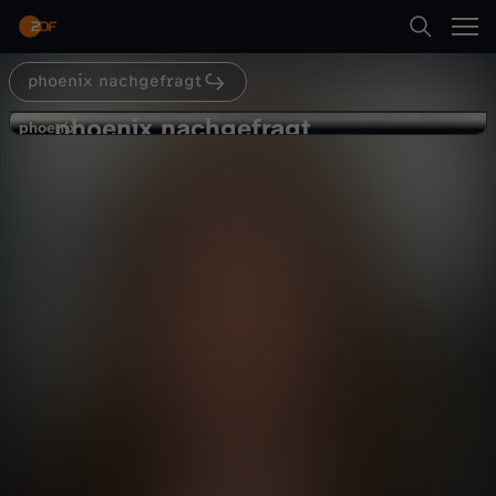
Abspielen
phoenix nachgefragt
Zurück
phoenix nachgefragt
p
phoenix
phoenix
Reformpläne: Erwartungen werden
h
geschürt
Politik
Magazin
informativ
o
Abspielen
e
n
Mehr
i
x