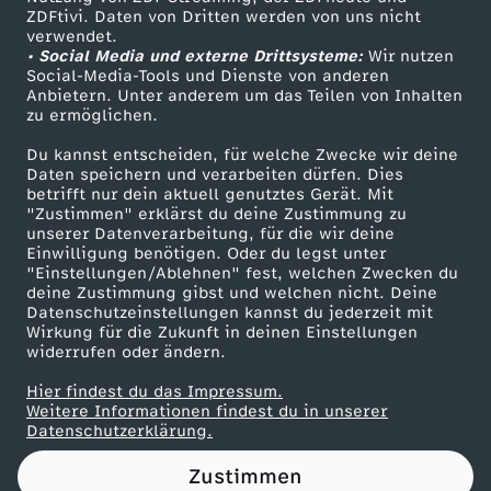
ZDFtivi. Daten von Dritten werden von uns nicht
l
Das ZDF
verwendet.
• Social Media und externe Drittsysteme:
Wir nutzen
ZDF Unternehmen
ä
Social-Media-Tools und Dienste von anderen
Anbietern. Unter anderem um das Teilen von Inhalten
Karriere
zu ermöglichen.
n
Presseportal
Du kannst entscheiden, für welche Zwecke wir deine
ZDF goes Schule
Daten speichern und verarbeiten dürfen. Dies
e
betrifft nur dein aktuell genutztes Gerät. Mit
Werbefernsehen
"Zustimmen" erklärst du deine Zustimmung zu
:
unserer Datenverarbeitung, für die wir deine
Mainzelmännchen
Einwilligung benötigen. Oder du legst unter
"Einstellungen/Ablehnen" fest, welchen Zwecken du
E
deine Zustimmung gibst und welchen nicht. Deine
Datenschutzeinstellungen kannst du jederzeit mit
Wirkung für die Zukunft in deinen Einstellungen
r
widerrufen oder ändern.
w
Hier findest du das Impressum.
Partner
Weitere Informationen findest du in unserer
Datenschutzerklärung.
a
Zustimmen