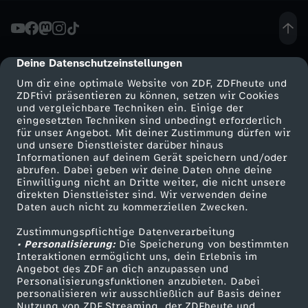
t
-
Deine Datenschutzeinstellungen
cmp-dialog-description
Um dir eine optimale Website von ZDF, ZDFheute und
R
ZDFtivi präsentieren zu können, setzen wir Cookies
und vergleichbare Techniken ein. Einige der
eingesetzten Techniken sind unbedingt erforderlich
e
für unser Angebot. Mit deiner Zustimmung dürfen wir
Mehr ZDF
Service
und unsere Dienstleister darüber hinaus
f
Informationen auf deinem Gerät speichern und/oder
ZDF-Apps
ZDFmitreden
abrufen. Dabei geben wir deine Daten ohne deine
Einwilligung nicht an Dritte weiter, die nicht unsere
o
Smart TV
Kontakt zum ZDF
direkten Dienstleister sind. Wir verwenden deine
Daten auch nicht zu kommerziellen Zwecken.
ZDFtext
Tickets
r
Zustimmungspflichtige Datenverarbeitung
Livestreams
Zuschauerservice
• Personalisierung:
Die Speicherung von bestimmten
m
Sendungen A-Z
Hilfe
Interaktionen ermöglicht uns, dein Erlebnis im
Angebot des ZDF an dich anzupassen und
TV-Programm
Personalisierungsfunktionen anzubieten. Dabei
v
personalisieren wir ausschließlich auf Basis deiner
Nutzung von ZDF Streaming, der ZDFheute und