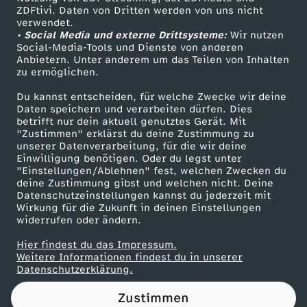
ZDFtivi. Daten von Dritten werden von uns nicht
o
Das ZDF
verwendet.
• Social Media und externe Drittsysteme:
Wir nutzen
ZDF Unternehmen
r
Social-Media-Tools und Dienste von anderen
Anbietern. Unter anderem um das Teilen von Inhalten
Karriere
zu ermöglichen.
s
Presseportal
Du kannst entscheiden, für welche Zwecke wir deine
ZDF goes Schule
Daten speichern und verarbeiten dürfen. Dies
c
betrifft nur dein aktuell genutztes Gerät. Mit
Werbefernsehen
"Zustimmen" erklärst du deine Zustimmung zu
h
unserer Datenverarbeitung, für die wir deine
Mainzelmännchen
Einwilligung benötigen. Oder du legst unter
"Einstellungen/Ablehnen" fest, welchen Zwecken du
l
deine Zustimmung gibst und welchen nicht. Deine
Datenschutzeinstellungen kannst du jederzeit mit
Wirkung für die Zukunft in deinen Einstellungen
ä
widerrufen oder ändern.
g
Hier findest du das Impressum.
Partner
Weitere Informationen findest du in unserer
Datenschutzerklärung.
e
Zustimmen