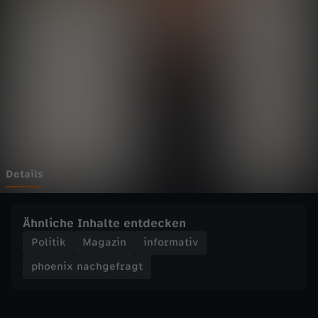
n
a
c
h
g
e
Details
f
Ähnliche Inhalte entdecken
r
Politik
Magazin
informativ
phoenix nachgefragt
a
g