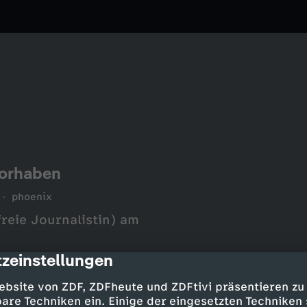
Vorhaben
phoenix
reie Journalistin) am
zeinstellungen
cription
ebsite von ZDF, ZDFheute und ZDFtivi präsentieren zu
are Techniken ein. Einige der eingesetzten Techniken