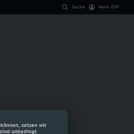
Suche
Mein ZDF
 können, setzen wir
 sind unbedingt