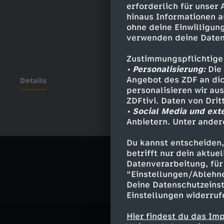
erforderlich für unser
hinaus Informationen a
ohne deine Einwilligung
verwenden deine Daten
Zustimmungspflichtige
• Personalisierung:
Die 
Angebot des ZDF an dic
Details
personalisieren wir au
ZDFtivi. Daten von Dri
• Social Media und ext
Anbietern. Unter ander
Ähnliche 
Du kannst entscheiden,
Politik
Ma
betrifft nur dein aktu
Datenverarbeitung, für 
"Einstellungen/Ablehn
Deine Datenschutzeinst
Einstellungen widerruf
Hier findest du das Im