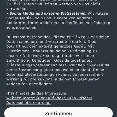
ZDFtivi. Daten von Dritten werden von uns nicht
i
Das ZDF
verwendet.
• Social Media und externe Drittsysteme:
Wir nutzen
ZDF Unternehmen
n
Social-Media-Tools und Dienste von anderen
Anbietern. Unter anderem um das Teilen von Inhalten
Karriere
zu ermöglichen.
A
Presseportal
Du kannst entscheiden, für welche Zwecke wir deine
ZDF goes Schule
Daten speichern und verarbeiten dürfen. Dies
l
betrifft nur dein aktuell genutztes Gerät. Mit
Werbefernsehen
"Zustimmen" erklärst du deine Zustimmung zu
a
unserer Datenverarbeitung, für die wir deine
Mainzelmännchen
Einwilligung benötigen. Oder du legst unter
"Einstellungen/Ablehnen" fest, welchen Zwecken du
s
deine Zustimmung gibst und welchen nicht. Deine
Datenschutzeinstellungen kannst du jederzeit mit
Wirkung für die Zukunft in deinen Einstellungen
k
widerrufen oder ändern.
a
Hier findest du das Impressum.
Partner
Weitere Informationen findest du in unserer
Datenschutzerklärung.
:
Zustimmen