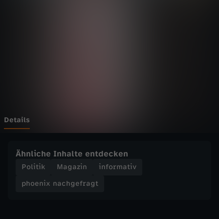
n
a
c
h
g
e
Details
f
Ähnliche Inhalte entdecken
r
Politik
Magazin
informativ
phoenix nachgefragt
a
g