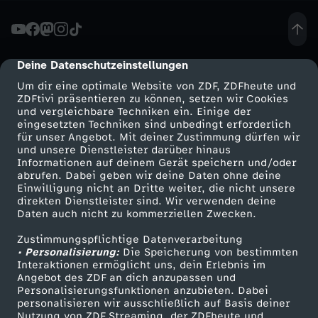
t
-
Deine Datenschutzeinstellungen
cmp-dialog-description
Um dir eine optimale Website von ZDF, ZDFheute und
T
ZDFtivi präsentieren zu können, setzen wir Cookies
und vergleichbare Techniken ein. Einige der
eingesetzten Techniken sind unbedingt erforderlich
r
für unser Angebot. Mit deiner Zustimmung dürfen wir
Mehr ZDF
Service
und unsere Dienstleister darüber hinaus
e
Informationen auf deinem Gerät speichern und/oder
ZDF-Apps
ZDFmitreden
abrufen. Dabei geben wir deine Daten ohne deine
Einwilligung nicht an Dritte weiter, die nicht unsere
f
Smart TV
Kontakt zum ZDF
direkten Dienstleister sind. Wir verwenden deine
Daten auch nicht zu kommerziellen Zwecken.
ZDFtext
Tickets
f
Zustimmungspflichtige Datenverarbeitung
Livestreams
Zuschauerservice
• Personalisierung:
Die Speicherung von bestimmten
e
Sendungen A-Z
Hilfe
Interaktionen ermöglicht uns, dein Erlebnis im
Angebot des ZDF an dich anzupassen und
TV-Programm
Personalisierungsfunktionen anzubieten. Dabei
n
personalisieren wir ausschließlich auf Basis deiner
Nutzung von ZDF Streaming, der ZDFheute und