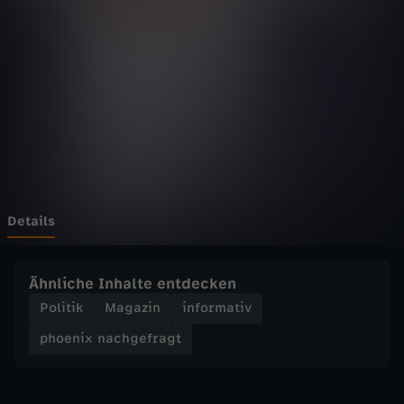
n
Wechseln zu: ZDFheute
a
c
h
g
e
Details
f
Ähnliche Inhalte entdecken
r
Politik
Magazin
informativ
phoenix nachgefragt
a
g