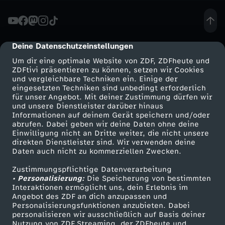
t
-
Deine Datenschutzeinstellungen
cmp-dialog-description
Um dir eine optimale Website von ZDF, ZDFheute und
U
ZDFtivi präsentieren zu können, setzen wir Cookies
und vergleichbare Techniken ein. Einige der
eingesetzten Techniken sind unbedingt erforderlich
k
für unser Angebot. Mit deiner Zustimmung dürfen wir
Mehr ZDF
Service
und unsere Dienstleister darüber hinaus
r
Informationen auf deinem Gerät speichern und/oder
ZDF-Apps
ZDFmitreden
abrufen. Dabei geben wir deine Daten ohne deine
Einwilligung nicht an Dritte weiter, die nicht unsere
a
Smart TV
Kontakt zum ZDF
direkten Dienstleister sind. Wir verwenden deine
Daten auch nicht zu kommerziellen Zwecken.
ZDFtext
Tickets
i
Zustimmungspflichtige Datenverarbeitung
Livestreams
Zuschauerservice
• Personalisierung:
Die Speicherung von bestimmten
n
Sendungen A-Z
Hilfe
Interaktionen ermöglicht uns, dein Erlebnis im
Angebot des ZDF an dich anzupassen und
TV-Programm
Personalisierungsfunktionen anzubieten. Dabei
e
personalisieren wir ausschließlich auf Basis deiner
Nutzung von ZDF Streaming, der ZDFheute und