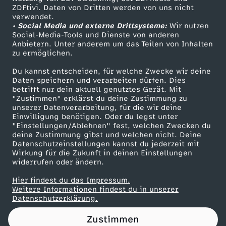
ZDFtivi. Daten von Dritten werden von uns nicht
-
Das ZDF
verwendet.
• Social Media und externe Drittsysteme:
Wir nutzen
ZDF Unternehmen
P
Social-Media-Tools und Dienste von anderen
Anbietern. Unter anderem um das Teilen von Inhalten
Karriere
zu ermöglichen.
o
Presseportal
Du kannst entscheiden, für welche Zwecke wir deine
ZDF goes Schule
Daten speichern und verarbeiten dürfen. Dies
l
betrifft nur dein aktuell genutztes Gerät. Mit
Werbefernsehen
"Zustimmen" erklärst du deine Zustimmung zu
i
unserer Datenverarbeitung, für die wir deine
Mainzelmännchen
Einwilligung benötigen. Oder du legst unter
"Einstellungen/Ablehnen" fest, welchen Zwecken du
t
deine Zustimmung gibst und welchen nicht. Deine
Datenschutzeinstellungen kannst du jederzeit mit
Wirkung für die Zukunft in deinen Einstellungen
i
widerrufen oder ändern.
k
Hier findest du das Impressum.
Partner
Weitere Informationen findest du in unserer
Datenschutzerklärung.
:
Zustimmen