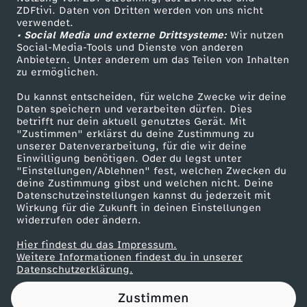
ZDFtivi. Daten von Dritten werden von uns nicht
o
Das ZDF
verwendet.
• Social Media und externe Drittsysteme:
Wir nutzen
ZDF Unternehmen
h
Social-Media-Tools und Dienste von anderen
Anbietern. Unter anderem um das Teilen von Inhalten
Karriere
zu ermöglichen.
n
Presseportal
Du kannst entscheiden, für welche Zwecke wir deine
ZDF goes Schule
Daten speichern und verarbeiten dürfen. Dies
e
betrifft nur dein aktuell genutztes Gerät. Mit
Werbefernsehen
"Zustimmen" erklärst du deine Zustimmung zu
G
unserer Datenverarbeitung, für die wir deine
Mainzelmännchen
Einwilligung benötigen. Oder du legst unter
"Einstellungen/Ablehnen" fest, welchen Zwecken du
r
deine Zustimmung gibst und welchen nicht. Deine
Datenschutzeinstellungen kannst du jederzeit mit
Wirkung für die Zukunft in deinen Einstellungen
e
widerrufen oder ändern.
n
Hier findest du das Impressum.
Partner
Weitere Informationen findest du in unserer
Datenschutzerklärung.
z
Zustimmen