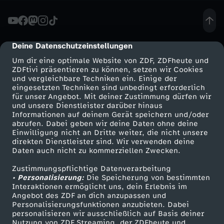
ä
c
Deine Datenschutzeinstellungen
cmp-dialog-description
Um dir eine optimale Website von ZDF, ZDFheute und
h
ZDFtivi präsentieren zu können, setzen wir Cookies
und vergleichbare Techniken ein. Einige der
eingesetzten Techniken sind unbedingt erforderlich
-
für unser Angebot. Mit deiner Zustimmung dürfen wir
Mehr ZDF
Service
und unsere Dienstleister darüber hinaus
Ä
Informationen auf deinem Gerät speichern und/oder
ZDF-Apps
ZDFmitreden
abrufen. Dabei geben wir deine Daten ohne deine
Einwilligung nicht an Dritte weiter, die nicht unsere
r
Smart TV
Kontakt zum ZDF
direkten Dienstleister sind. Wir verwenden deine
Daten auch nicht zu kommerziellen Zwecken.
ZDFtext
Tickets
z
Zustimmungspflichtige Datenverarbeitung
Livestreams
Zuschauerservice
• Personalisierung:
Die Speicherung von bestimmten
t
Sendungen A-Z
Hilfe
Interaktionen ermöglicht uns, dein Erlebnis im
Angebot des ZDF an dich anzupassen und
TV-Programm
Personalisierungsfunktionen anzubieten. Dabei
e
personalisieren wir ausschließlich auf Basis deiner
Nutzung von ZDF Streaming, der ZDFheute und