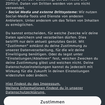
ZDFtivi. Daten von Dritten werden von uns nicht
v
Das ZDF
verwendet.
• Social Media und externe Drittsysteme:
Wir nutzen
ZDF Unternehmen
i
Social-Media-Tools und Dienste von anderen
Anbietern. Unter anderem um das Teilen von Inhalten
Karriere
zu ermöglichen.
c
Presseportal
Du kannst entscheiden, für welche Zwecke wir deine
ZDF goes Schule
Daten speichern und verarbeiten dürfen. Dies
(
betrifft nur dein aktuell genutztes Gerät. Mit
Werbefernsehen
"Zustimmen" erklärst du deine Zustimmung zu
S
unserer Datenverarbeitung, für die wir deine
Mainzelmännchen
Einwilligung benötigen. Oder du legst unter
"Einstellungen/Ablehnen" fest, welchen Zwecken du
P
deine Zustimmung gibst und welchen nicht. Deine
Datenschutzeinstellungen kannst du jederzeit mit
Wirkung für die Zukunft in deinen Einstellungen
D
widerrufen oder ändern.
)
Hier findest du das Impressum.
Partner
Weitere Informationen findest du in unserer
Datenschutzerklärung.
:
Zustimmen