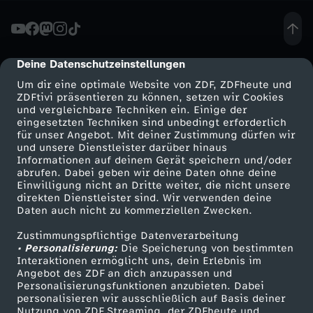
ä
c
Deine Datenschutzeinstellungen
cmp-dialog-description
Um dir eine optimale Website von ZDF, ZDFheute und
h
ZDFtivi präsentieren zu können, setzen wir Cookies
und vergleichbare Techniken ein. Einige der
eingesetzten Techniken sind unbedingt erforderlich
-
für unser Angebot. Mit deiner Zustimmung dürfen wir
Mehr ZDF
Service
und unsere Dienstleister darüber hinaus
A
Informationen auf deinem Gerät speichern und/oder
ZDF-Apps
ZDFmitreden
abrufen. Dabei geben wir deine Daten ohne deine
Einwilligung nicht an Dritte weiter, die nicht unsere
m
Smart TV
Kontakt zum ZDF
direkten Dienstleister sind. Wir verwenden deine
Daten auch nicht zu kommerziellen Zwecken.
ZDFtext
Tickets
e
Zustimmungspflichtige Datenverarbeitung
Livestreams
Zuschauerservice
• Personalisierung:
Die Speicherung von bestimmten
t
Sendungen A-Z
Hilfe
Interaktionen ermöglicht uns, dein Erlebnis im
Angebot des ZDF an dich anzupassen und
TV-Programm
Personalisierungsfunktionen anzubieten. Dabei
o
personalisieren wir ausschließlich auf Basis deiner
Nutzung von ZDF Streaming, der ZDFheute und