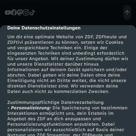
ä
c
Deine Datenschutzeinstellungen
cmp-dialog-description
Um dir eine optimale Website von ZDF, ZDFheute und
h
ZDFtivi präsentieren zu können, setzen wir Cookies
und vergleichbare Techniken ein. Einige der
eingesetzten Techniken sind unbedingt erforderlich
-
für unser Angebot. Mit deiner Zustimmung dürfen wir
Mehr ZDF
Service
und unsere Dienstleister darüber hinaus
B
Informationen auf deinem Gerät speichern und/oder
ZDF-Apps
ZDFmitreden
abrufen. Dabei geben wir deine Daten ohne deine
Einwilligung nicht an Dritte weiter, die nicht unsere
i
Smart TV
Kontakt zum ZDF
direkten Dienstleister sind. Wir verwenden deine
Daten auch nicht zu kommerziellen Zwecken.
ZDFtext
Tickets
l
Zustimmungspflichtige Datenverarbeitung
Livestreams
Zuschauerservice
• Personalisierung:
Die Speicherung von bestimmten
g
Sendungen A-Z
Hilfe
Interaktionen ermöglicht uns, dein Erlebnis im
Angebot des ZDF an dich anzupassen und
TV-Programm
Personalisierungsfunktionen anzubieten. Dabei
e
personalisieren wir ausschließlich auf Basis deiner
Nutzung von ZDF Streaming, der ZDFheute und