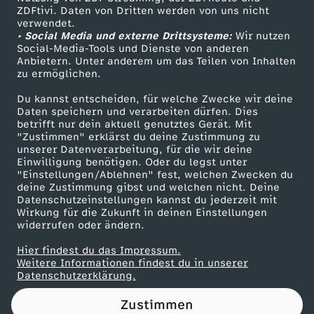
ZDFtivi. Daten von Dritten werden von uns nicht
r
Das ZDF
verwendet.
• Social Media und externe Drittsysteme:
Wir nutzen
ZDF Unternehmen
:
Social-Media-Tools und Dienste von anderen
Anbietern. Unter anderem um das Teilen von Inhalten
Karriere
zu ermöglichen.
"
Presseportal
Du kannst entscheiden, für welche Zwecke wir deine
ZDF goes Schule
Daten speichern und verarbeiten dürfen. Dies
E
betrifft nur dein aktuell genutztes Gerät. Mit
Werbefernsehen
"Zustimmen" erklärst du deine Zustimmung zu
s
unserer Datenverarbeitung, für die wir deine
Mainzelmännchen
Einwilligung benötigen. Oder du legst unter
"Einstellungen/Ablehnen" fest, welchen Zwecken du
s
deine Zustimmung gibst und welchen nicht. Deine
Datenschutzeinstellungen kannst du jederzeit mit
Wirkung für die Zukunft in deinen Einstellungen
t
widerrufen oder ändern.
e
Hier findest du das Impressum.
Partner
Weitere Informationen findest du in unserer
Datenschutzerklärung.
h
Zustimmen