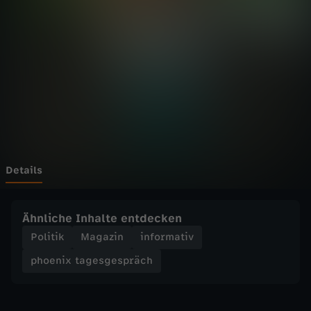
t
a
g
e
s
g
Details
e
Ähnliche Inhalte entdecken
s
Politik
Magazin
informativ
phoenix tagesgespräch
p
r