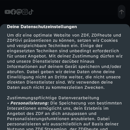
ä
c
Deine Datenschutzeinstellungen
cmp-dialog-description
Um dir eine optimale Website von ZDF, ZDFheute und
h
ZDFtivi präsentieren zu können, setzen wir Cookies
und vergleichbare Techniken ein. Einige der
eingesetzten Techniken sind unbedingt erforderlich
-
für unser Angebot. Mit deiner Zustimmung dürfen wir
Mehr ZDF
Service
und unsere Dienstleister darüber hinaus
b
Informationen auf deinem Gerät speichern und/oder
ZDF-Apps
ZDFmitreden
abrufen. Dabei geben wir deine Daten ohne deine
Einwilligung nicht an Dritte weiter, die nicht unsere
u
Smart TV
Kontakt zum ZDF
direkten Dienstleister sind. Wir verwenden deine
Daten auch nicht zu kommerziellen Zwecken.
ZDFtext
Tickets
n
Zustimmungspflichtige Datenverarbeitung
Livestreams
Zuschauerservice
• Personalisierung:
Die Speicherung von bestimmten
d
Sendungen A-Z
Hilfe
Interaktionen ermöglicht uns, dein Erlebnis im
Angebot des ZDF an dich anzupassen und
TV-Programm
Personalisierungsfunktionen anzubieten. Dabei
e
personalisieren wir ausschließlich auf Basis deiner
Nutzung von ZDF Streaming, der ZDFheute und