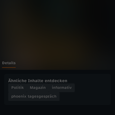
t
a
g
e
s
g
Details
e
Ähnliche Inhalte entdecken
s
Politik
Magazin
informativ
phoenix tagesgespräch
p
r