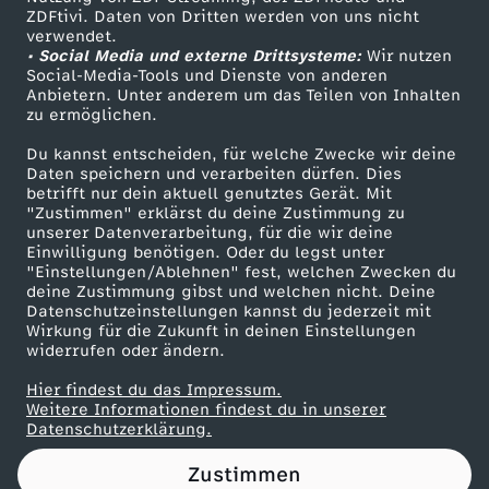
ZDFtivi. Daten von Dritten werden von uns nicht
s
Das ZDF
verwendet.
• Social Media und externe Drittsysteme:
Wir nutzen
ZDF Unternehmen
t
Social-Media-Tools und Dienste von anderen
Anbietern. Unter anderem um das Teilen von Inhalten
Karriere
zu ermöglichen.
a
Presseportal
Du kannst entscheiden, für welche Zwecke wir deine
ZDF goes Schule
Daten speichern und verarbeiten dürfen. Dies
g
betrifft nur dein aktuell genutztes Gerät. Mit
Werbefernsehen
"Zustimmen" erklärst du deine Zustimmung zu
s
unserer Datenverarbeitung, für die wir deine
Mainzelmännchen
Einwilligung benötigen. Oder du legst unter
"Einstellungen/Ablehnen" fest, welchen Zwecken du
g
deine Zustimmung gibst und welchen nicht. Deine
Datenschutzeinstellungen kannst du jederzeit mit
Wirkung für die Zukunft in deinen Einstellungen
e
widerrufen oder ändern.
s
Hier findest du das Impressum.
Partner
Weitere Informationen findest du in unserer
Datenschutzerklärung.
p
Zustimmen